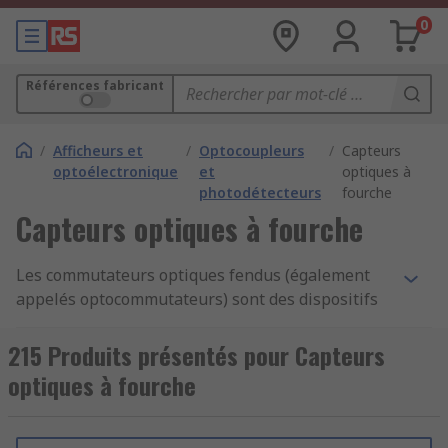
0
Références fabricant
/
Afficheurs et
/
Optocoupleurs
/
Capteurs
optoélectronique
et
optiques à
photodétecteurs
fourche
Capteurs optiques à fourche
Les commutateurs optiques fendus (également
appelés optocommutateurs) sont des dispositifs
qui fournissent une indication d'état (marche ou
arrêt) lorsque les faisceaux lumineux sont
215 Produits présentés pour Capteurs
interrompus dans divers types d'instruments,
optiques à fourche
systèmes et équipements.
Les commutateurs contiennent des <