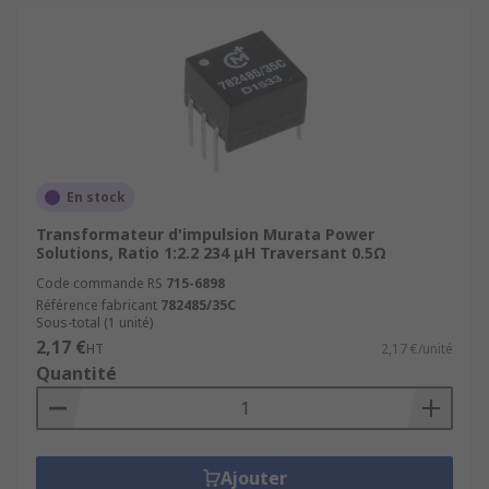
En stock
Transformateur d'impulsion Murata Power
Solutions, Ratio 1:2.2 234 μH Traversant 0.5Ω
Code commande RS
715-6898
Référence fabricant
782485/35C
Sous-total (1 unité)
2,17 €
HT
2,17 €/unité
Quantité
Ajouter