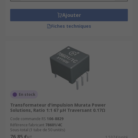
Ajouter
Fiches techniques
En stock
Transformateur d'impulsion Murata Power
Solutions, Ratio 1:1 67 μH Traversant 0.17Ω
Code commande RS
106-8829
Référence fabricant
78601/4C
Sous-total (1 tube de 50 unités)
76,85 €
HT
1,537 €/unité