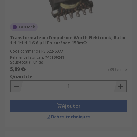
En stock
Transformateur d'impulsion Wurth Elektronik, Ratio
1:1:1:1:1:1 6.6 μH En surface 159mΩ
Code commande RS
522-6077
Référence fabricant
749196241
Sous-total (1 unité)
5,89 €
HT
5,89 €/unité
Quantité
Ajouter
Fiches techniques