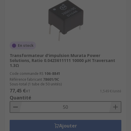
En stock
Transformateur d'impulsion Murata Power
Solutions, Ratio 0.0423611111 10000 μH Traversant
1.3Ω
Code commande RS
106-8841
Référence fabricant
78601/9C
Sous-total (1 tube de 50 unités)
77,45 €
HT
1,549 €/unité
Quantité
Ajouter