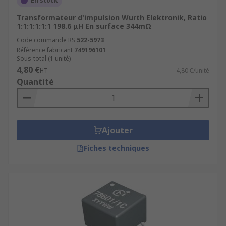
En stock
Transformateur d'impulsion Wurth Elektronik, Ratio
1:1:1:1:1:1 198.6 μH En surface 344mΩ
Code commande RS
522-5973
Référence fabricant
749196101
Sous-total (1 unité)
4,80 €
HT
4,80 €/unité
Quantité
Ajouter
Fiches techniques