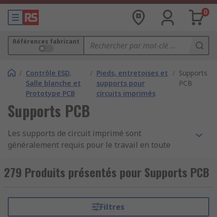
0
Références fabricant
/
Contrôle ESD,
/
Pieds, entretoises et
/
Supports
Salle blanche et
supports pour
PCB
Prototype PCB
circuits imprimés
Supports PCB
Les supports de circuit imprimé sont
généralement requis pour le travail en toute
sécurité avec les cartes de circuit imprimé (CI)
afin d'empêcher les courts-circuits et les chocs
279 Produits présentés pour Supports PCB
électriques. Les circuits imprimés sont présents
dans presque tous les objets électroniques, des
smartphones aux appareils de cuisine courants.
Filtres
Leurs plaques minces communiquent les signaux