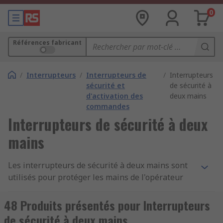
0
Références fabricant
/
Interrupteurs
/
Interrupteurs de
/
Interrupteurs
sécurité et
de sécurité à
d'activation des
deux mains
commandes
Interrupteurs de sécurité à deux
mains
Les interrupteurs de sécurité à deux mains sont
utilisés pour protéger les mains de l'opérateur
dans les applications industrielles où le
fonctionnement de la machine peut être
48 Produits présentés pour Interrupteurs
dangereux. Les deux mains doivent être utilisées
de sécurité à deux mains