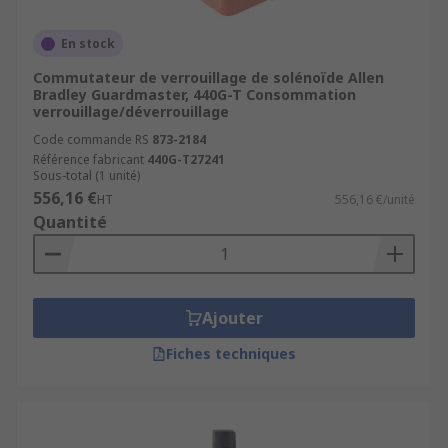
un
commutateur de verrouillage de sécurité à
solénoïde
maintenant la protection fermée.
En stock
Référez-vous notamment aux normes
EN ISO
Commutateur de verrouillage de solénoïde Allen
14119
et
EN ISO 13849-1
indiquées pour
Bradley Guardmaster, 440G-T Consommation
verrouillage/déverrouillage
certaines références.
Code commande RS
873-2184
Pourquoi acheter vos
Référence fabricant
440G-T27241
Sous-total (1 unité)
interrupteurs de sécurité chez RS
556,16 €
HT
556,16 €/unité
Quantité
?
✅ Livraison rapide en 24 à 48 h
Ajouter
✅ Livraison gratuite dès 50 €
✅ Large stock et choix de grandes marques
Fiches techniques
✅ Fiches techniques et filtres de sélection
✅ Support technique expert