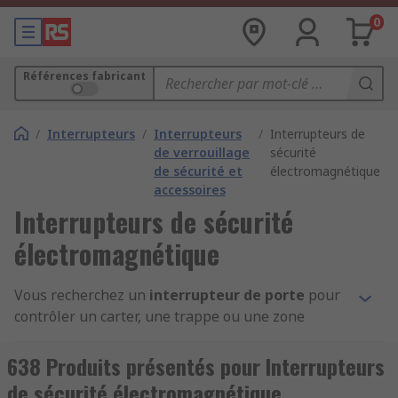
0
Références fabricant
/
Interrupteurs
/
Interrupteurs
/
Interrupteurs de
de verrouillage
sécurité
de sécurité et
électromagnétique
accessoires
Interrupteurs de sécurité
électromagnétique
Vous recherchez un
interrupteur de porte
pour
contrôler un carter, une trappe ou une zone
dangereuse ? RS propose des
interrupteurs de
sécurité électromagnétiques
, des modèles
638 Produits présentés pour Interrupteurs
magnétiques codés, RFID et des commutateurs à
de sécurité électromagnétique