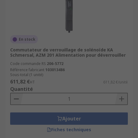
✅ Commande en ligne simplifiée
Sélectionnez dès maintenant l’
interrupteur de
sécurité porte
adapté à votre machine et
sécurisez durablement votre installation.
En stock
🔗
Produits et catégories associés
Commutateur de verrouillage de solénoïde KA
Schmersal, AZM 201 Alimentation pour déverrouiller
Interrupteurs de verrouillage de sécurité
Code commande RS
206-5772
Interrupteurs de fin de course
Référence fabricant
103013486
Relais de sécurité
Sous-total (1 unité)
611,82 €
HT
611,82 €/unité
Automatisme et contrôle de sécurité
Quantité
Ajouter
Fiches techniques