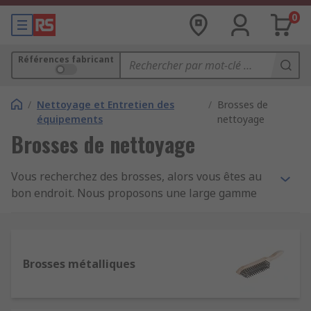
0
Références fabricant
/
Nettoyage et Entretien des
/
Brosses de
équipements
nettoyage
Brosses de nettoyage
Vous recherchez des brosses, alors vous êtes au
bon endroit. Nous proposons une large gamme
de brosses dans une série de catégories, ce qui
rend rapide et facile l'obtention de la solution de
produit requise. Nous fournissons une gamme de
produits de haute qualité de grandes marques
Brosses métalliques
telles que : Facom, Vikan, et RS PRO.
Types de brosses