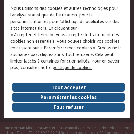
Conditions d'utilisation
Politique de cookies
Nous utilisons des cookies et autres technologies pour
du site
l'analyse statistique de l'utilisation, pour la
Politique de protection
Sécurité des E-mails
personnalisation et pour l’affichage de publicités sur des
des données - Mise à
sites internet tiers. En cliquant sur
jour
« Accepter et fermer», vous acceptez le traitement des
Conditions générales
Politique anti-
cookies non essentiels. Vous pouvez choisir vos cookies
de vente
corruption
en cliquant sur « Paramétrer mes cookies ». Si vous ne le
souhaitez pas, cliquez sur « Tout refuser ». Cela peut
Campagnes marketing
limiter l’accès à certaines fonctionnalités. Pour en savoir
plus, consultez notre
politique de cookies.
A propos de RS
A propos de RS France
Evénements
Tout accepter
Le groupe RS Group Plc
Presse
Paramétrer les cookies
RS dans le monde
Démarche RSE
Tout refuser
Nous rejoindre
RS Particuliers
Rue Norman King, CS40453, 60031 Beauvais Cedex. Les prix indiqués sont
Hors Taxes. Tél: 09 69 32 22 34 (prix d'un appel local).
RS Components