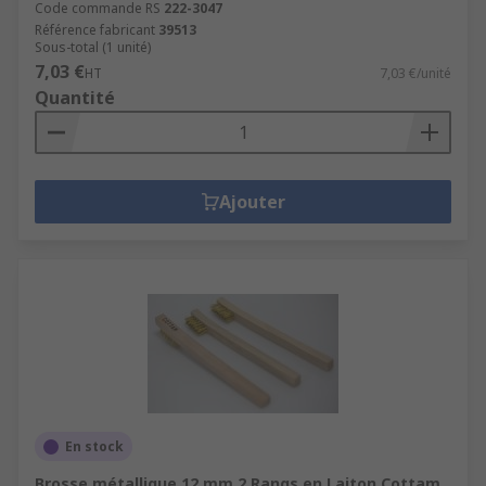
Code commande RS
222-3047
Référence fabricant
39513
Sous-total (1 unité)
7,03 €
HT
7,03 €/unité
Quantité
Ajouter
En stock
Brosse métallique 12 mm 2 Rangs en Laiton Cottam