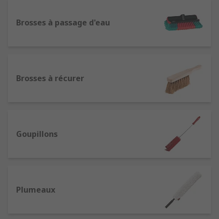
Brosses à passage d'eau
Ecouvillons
Dépoussiérants
Brosses à récurer
Brosses alimentées en eau
Brosses à récurer
Brosses métalliques
Où les brosses sont-elles généralement
utilisées ?
Goupillons
Les brosses sont utilisées dans les applications
de nettoyage industriel professionnel,
notamment les cuisines, les salles de bain, les
pièces humides, et également dans le nettoyage
Plumeaux
domestique.
Pourquoi choisir RS pour les brosses ?