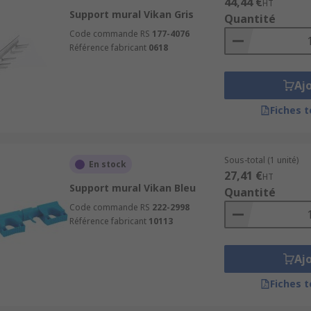
44,44 €
HT
Support mural Vikan Gris
Quantité
Code commande RS
177-4076
Référence fabricant
0618
Aj
Fiches 
Sous-total (1 unité)
En stock
27,41 €
HT
Support mural Vikan Bleu
Quantité
Code commande RS
222-2998
Référence fabricant
10113
Aj
Fiches 