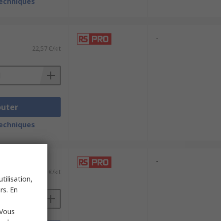
techniques
-
22,57 €/kit
outer
techniques
-
22,49 €/kit
tilisation,
rs. En
 Vous