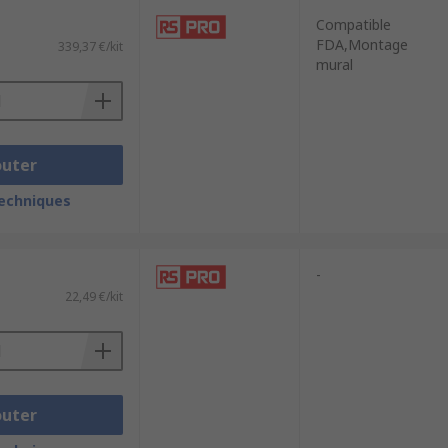
Compatible
FDA,Montage
339,37 €/kit
mural
outer
techniques
-
22,49 €/kit
outer