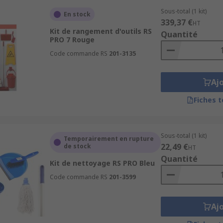
Sous-total (1 kit)
En stock
339,37 €
HT
Kit de rangement d'outils RS
Quantité
PRO 7 Rouge
Code commande RS
201-3135
Aj
Fiches 
Sous-total (1 kit)
Temporairement en rupture
22,49 €
de stock
HT
Quantité
Kit de nettoyage RS PRO Bleu
Code commande RS
201-3599
Aj