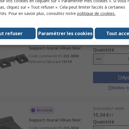
sir vos cookies en cliquant sur « Paramétrer mes cookies ». Si vous n
Aj
s, cliquez sur « Tout refuser ». Cela peut limiter l’accès à certaines
ités. Pour en savoir plus, consultez notre
politique de cookies.
Fiches 
ut refuser
Paramétrer les cookies
Tout acc
Sous-total (1 unité)
En stock
27,41 €
HT
Support mural Vikan Noir
Quantité
Code commande RS
222-3008
Référence fabricant
10119
Aj
Fiches 
Sous-total (1 unité)
En stock
15,34 €
HT
Support mural Vikan Noir
Quantité
Code commande RS
222-3034