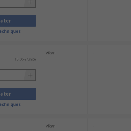
outer
techniques
Vikan
-
15,06 €/unité
outer
techniques
Vikan
-