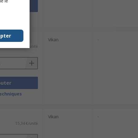
e le
outer
techniques
epter
Vikan
-
27,41 €/unité
outer
techniques
Vikan
-
15,34 €/unité