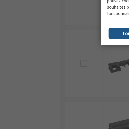
pouvez choi
souhaitez pa
fonctionnal
To