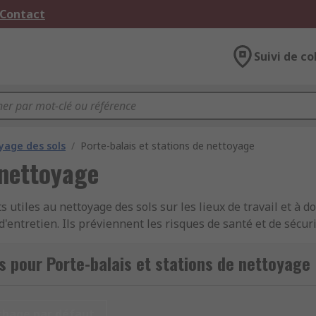
 Contact
Suivi de co
yage des sols
/
Porte-balais et stations de nettoyage
 nettoyage
 utiles au nettoyage des sols sur les lieux de travail et à do
'entretien. Ils préviennent les risques de santé et de sécur
 de balais, de serpillières, de pelles ou de panneaux comp
 RS Pro.
s pour Porte-balais et stations de nettoyage
chage par défaut