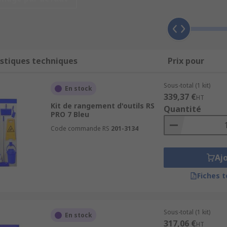
les utilisés pour l'entretien des sols, voire l'entretien des 
 peuvent être par exemple :
stiques techniques
Prix pour
Sous-total (1 kit)
En stock
339,37 €
HT
Kit de rangement d'outils RS
Quantité
PRO 7 Bleu
Code commande RS
201-3134
Aj
Fiches 
pour suspendre un ou plusieurs balais au-dessus du sol. Le
 grande facilité d'utilisation. Selon le modèle de porte-bal
Sous-total (1 kit)
En stock
317,06 €
HT