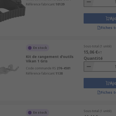
Référence fabricant
10139
Aj
Fiches 
Sous-total (1 unité)
En stock
15,06 €
HT
Kit de rangement d'outils
Quantité
Vikan 1 Gris
Code commande RS
276-4581
Référence fabricant
1138
Aj
Fiches 
Sous-total (1 unité)
En stock