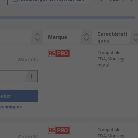
bâtiments en général.
Caractéristi
Marque
ques
Compatible
FDA,Montage
339,37 €/kit
mural
outer
techniques
s avantages d'un tel système peuvent
ais, on trouve plusieurs types
Compatible
FDA,Montage
317,06 €/kit