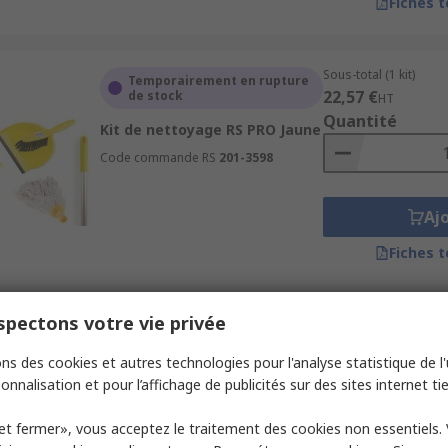
Fiches 
Sous-total (1 kit)
Temporairement en rupture
22,57 €
de stock
HT
Quantité
Kit de nettoyage RS PRO Jaune
Code commande RS
201-3598
Aj
Fiches 
pectons votre vie privée
Sous-total (1 kit)
Actuellement indisponible
22,49 €
HT
ns des cookies et autres technologies pour l'analyse statistique de l'u
Kit de nettoyage RS PRO
Quantité
Rouge
onnalisation et pour l’affichage de publicités sur des sites internet tie
Code commande RS
201-3596
et fermer», vous acceptez le traitement des cookies non essentiels.