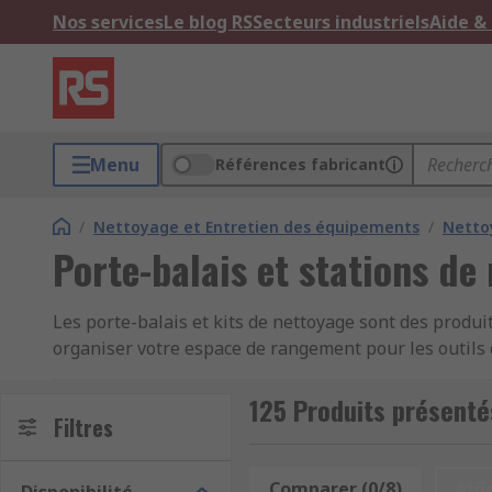
Nos services
Le blog RS
Secteurs industriels
Aide &
Menu
Références fabricant
/
Nettoyage et Entretien des équipements
/
Netto
Porte-balais et stations de
Les porte-balais et kits de nettoyage sont des produits
organiser votre espace de rangement pour les outils d
encombré. RS dispose d'une large gamme de brosses ou
réputées, comme Vikan, Rubbermaid et notre marque
125 Produits présenté
Filtres
Les kits de nettoyage
Comparer (0/8)
Affi