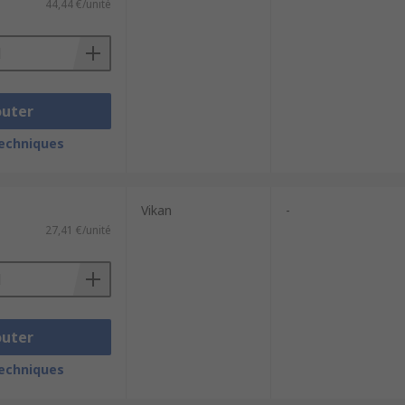
44,44 €/unité
outer
techniques
Vikan
-
27,41 €/unité
outer
techniques