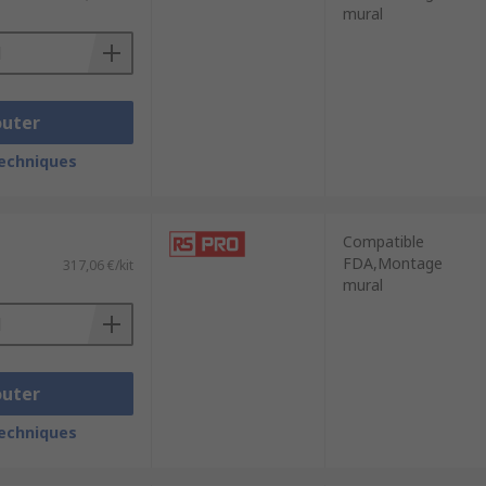
mural
outer
techniques
Compatible
FDA,Montage
317,06 €/kit
mural
outer
techniques