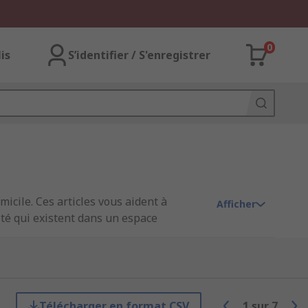
0
lis
S’identifier / S'enregistrer
micile. Ces articles vous aident à
Afficher
ité qui existent dans un espace
lets issus de marques fiables et
Télécharger en format CSV
1
sur
7