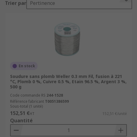
Trier par
Pertinence
orfèvrerie et en plomberie (zinguerie,
tuyauterie).
La soudure doit être effectuée avec un fer à
souder pour un soudage à la main. Avec celui-ci
on fait fondre l’extrémité d'un fil de soudure
vendu en bobine.
Il existe des alternatives au fil de soudure en
En stock
bobine :
Soudure sans plomb Weller 0.3 mm Fil, fusion à 221
°C, Plomb 0 %, Cuivre 0.5 %, Etain 96.5 %, Argent 3 %,
les granules pour soudure qui servent en
500 g
particulier avec un creuset d'étamage pour
Code commande RS
244-1528
réaliser un bain d'étamage. Elles ne sont
Référence fabricant
T0051386599
pas adaptées au travail sur poste de
Sous-total (1 unité)
152,51 €
soudure.
HT
152,51 €/unité
Quantité
les barres d'étain, toujours sous forme
d'alliage, peuvent s'avérer plus pratiques