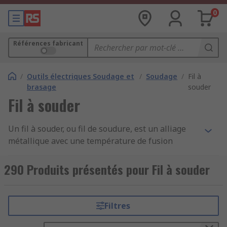
0
Références fabricant
/
Outils électriques Soudage et
/
Soudage
/
Fil à
brasage
souder
Fil à souder
Un fil à souder, ou fil de soudure, est un alliage
métallique avec une température de fusion
faible. Il est utilisé pour fixer deux métaux avec
une température de fusion plus élevée sans les
290 Produits présentés pour Fil à souder
altérer. C'est ce qu'on appelle le brasage. Le
brasage, communément appelé soudage par
abus de langage, est un processus qui intervient
Filtres
couramment dans les industries électronique
pour les circuits imprimés et automobile, en