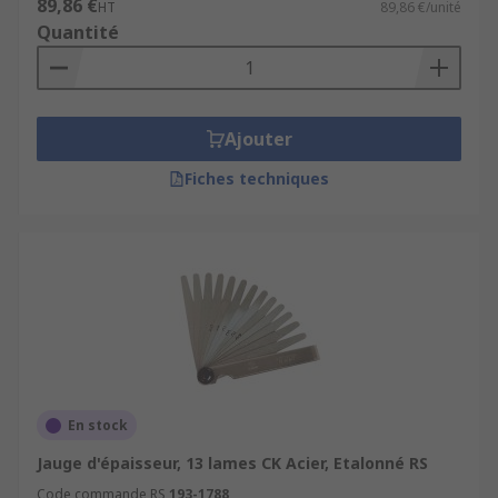
89,86 €
HT
89,86 €/unité
Quantité
Ajouter
Fiches techniques
En stock
Jauge d'épaisseur, 13 lames CK Acier, Etalonné RS
Code commande RS
193-1788