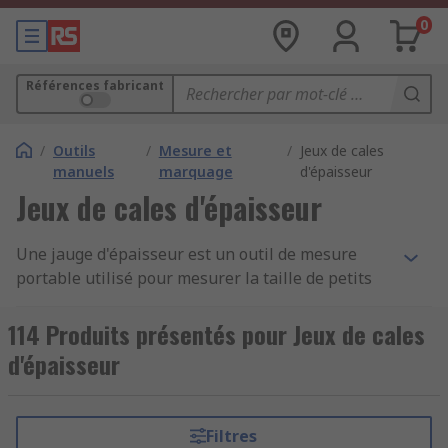
0
Références fabricant
/
Outils
/
Mesure et
/
Jeux de cales
manuels
marquage
d'épaisseur
Jeux de cales d'épaisseur
Une jauge d'épaisseur est un outil de mesure
portable utilisé pour mesurer la taille de petits
écarts entre deux objets proches l'un de l'autre.
L'outil est doté d'un certain nombre de bandes de
114 Produits présentés pour Jeux de cales
métal pliables (également appelées lames ou
d'épaisseur
feuilles) qui sont usinées à des niveaux
d'épaisseur spécifiques. Elles sont généralement
en acier à outil trempé ou en acier inoxydable et
Filtres
doivent être résistantes à la rouille. Les mesures