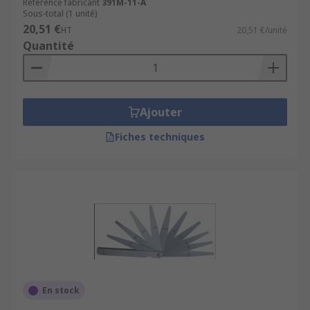
Référence fabricant
391M-11-A
Sous-total (1 unité)
20,51 €
HT
20,51 €/unité
Quantité
Ajouter
Fiches techniques
En stock