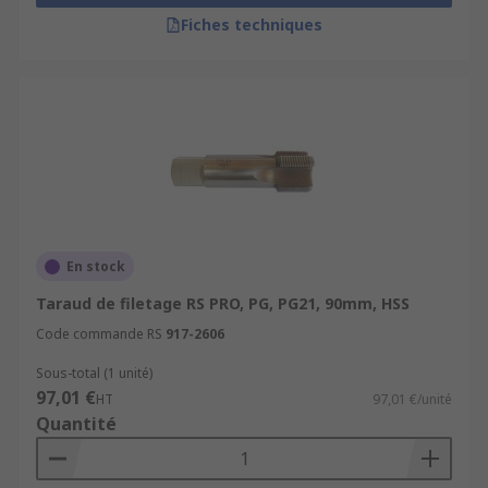
Les tarauds sont disponibles en acier HSS (acier
Fiches techniques
haute vitesse) et en carbure, et peuvent être
utilisés manuellement ou sur une machine. Notre
gamme de tarauds permet de trouver l'outil le
mieux adapté à votre méthode d'usinage ou à
votre processus afin de répondre à tous vos
besoins. Les tarauds peuvent être utilisés avec
un tourne-à-gauche ou un outil électrique, et
sont disponibles en différentes tailles pour
s'adapter à une large gamme d'applications.
En stock
Les tarauds peuvent être utilisés de différentes
Taraud de filetage RS PRO, PG, PG21, 90mm, HSS
façons pour différentes applications :
Code commande RS
917-2606
Les tarauds coniques, ou tarauds
Sous-total (1 unité)
ébaucheurs, permettent de commencer un
97,01 €
HT
97,01 €/unité
nouveau filetage pour lequel les 7 à
Quantité
10 premiers filets sont plus plats que les
suivants sur la tige.