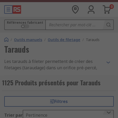
0
Références fabricant
/
Outils manuels
/
Outils de filetage
/
Tarauds
Tarauds
Les tarauds à fileter permettent de créer des
filetages (taraudage) dans un orifice pré-percé,
afin de créer un raccord propre pour accueillir les
boulons dans les métaux et les plastiques.
1125 Produits présentés pour Tarauds
Utilisés dans l'ingénierie et la fabrication, les
tarauds fonctionnent comme un foret de
perceuse, mais du fait de leur forme particulière,
Filtres
ils créent des filetages lorsqu'ils sont vissés dans
un matériau. Les tarauds doivent être utilisés
Trier par
Pertinence