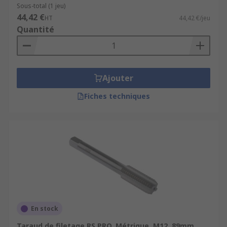
Sous-total (1 jeu)
44,42 €
HT
44,42 €/jeu
Quantité
Ajouter
Fiches techniques
En stock
Taraud de filetage RS PRO, Métrique, M12, 89mm,