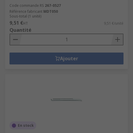
Code commande RS
267-0527
Référence fabricant
MDT050
Sous-total (1 unité)
9,51 €
HT
9,51 €/unité
Quantité
Ajouter
En stock