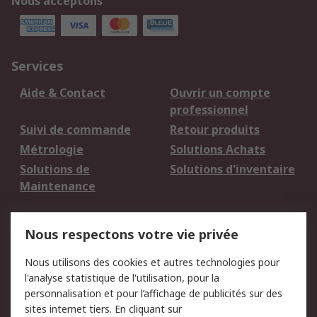
Nous acceptons
Services
Aide & Contact
Ouvrir un compte
professionnel
Suivi de commande
Retour produits
Métrologie
Solutions Achats
Solutions de
Solutions d'inventaire
Maintenance
Mentions Légales
Nous respectons votre vie privée
Conditions d'utilisation
Politique de cookies
Nous utilisons des cookies et autres technologies pour
du site
l'analyse statistique de l'utilisation, pour la
Politique de protection
Sécurité des E-mails
personnalisation et pour l’affichage de publicités sur des
des données - Mise à
sites internet tiers. En cliquant sur