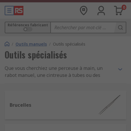
0
Références fabricant
/
Outils manuels
/
Outils spécialisés
Outils spécialisés
Que vous cherchiez une perceuse à main, un
rabot manuel, une cintreuse à tubes ou des
brucelles, RS Components offre un vaste choix
pour répondre à vos besoins. Nous proposons
une grande gamme d'outils spécialisés pour
différentes applications, conçus par de grandes
Brucelles
marques, telles que Bahco, Facom, Weller et
notre propre marque RS Components.
Cintreuses
de tubes
: