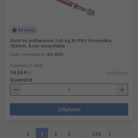
En stock
Outil de préhension 3.63 kg RS PRO Extensible,
762mm, Acier inoxydable
Code commande RS
423-6635
Sous-total (1 unité)
14,34 €
HT
14,34 €/unité
Quantité
Ajouter
1
2
3
124