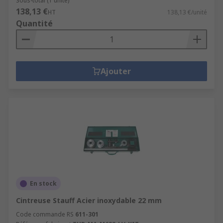
Sous-total (1 unité)
138,13 €
HT
138,13 €/unité
Quantité
Ajouter
En stock
Cintreuse Stauff Acier inoxydable 22 mm
Code commande RS
611-301