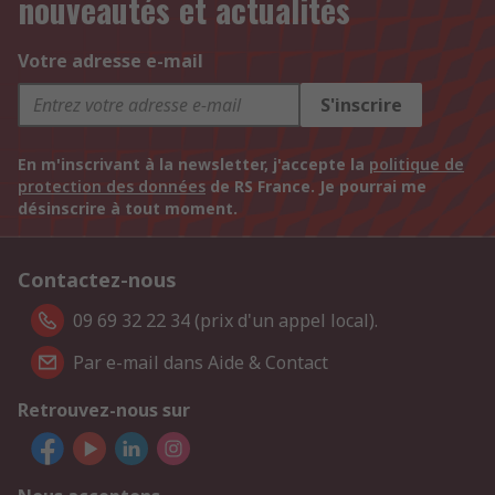
nouveautés et actualités
Votre adresse e-mail
S'inscrire
En m'inscrivant à la newsletter, j'accepte la
politique de
protection des données
de RS France. Je pourrai me
désinscrire à tout moment.
Contactez-nous
09 69 32 22 34 (prix d'un appel local).
Par e-mail dans Aide & Contact
Retrouvez-nous sur