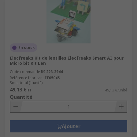
En stock
Elecfreaks Kit de lentilles Elecfreaks Smart AI pour
Micro bit Kit Len
Code commande RS
223-3944
Référence fabricant
EF05045
Sous-total (1 unité)
49,13 €
HT
49,13 €/unité
Quantité
Ajouter