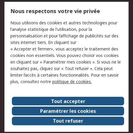
Mentions Légales
Nous respectons votre vie privée
Conditions d'utilisation
Politique de cookies
Nous utilisons des cookies et autres technologies pour
du site
l'analyse statistique de l'utilisation, pour la
Politique de protection
Sécurité des E-mails
personnalisation et pour l’affichage de publicités sur des
des données - Mise à
sites internet tiers. En cliquant sur
jour
« Accepter et fermer», vous acceptez le traitement des
Conditions générales
Politique anti-
cookies non essentiels. Vous pouvez choisir vos cookies
de vente
corruption
en cliquant sur « Paramétrer mes cookies ». Si vous ne le
souhaitez pas, cliquez sur « Tout refuser ». Cela peut
Campagnes marketing
limiter l’accès à certaines fonctionnalités. Pour en savoir
plus, consultez notre
politique de cookies.
A propos de RS
A propos de RS France
Evénements
Tout accepter
Le groupe RS Group Plc
Presse
Paramétrer les cookies
RS dans le monde
Démarche RSE
Tout refuser
Nous rejoindre
RS Particuliers