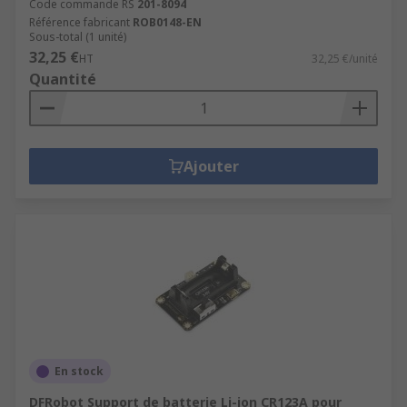
Code commande RS
201-8094
Référence fabricant
ROB0148-EN
Sous-total (1 unité)
32,25 €
HT
32,25 €/unité
Quantité
Ajouter
En stock
DFRobot Support de batterie Li-ion CR123A pour