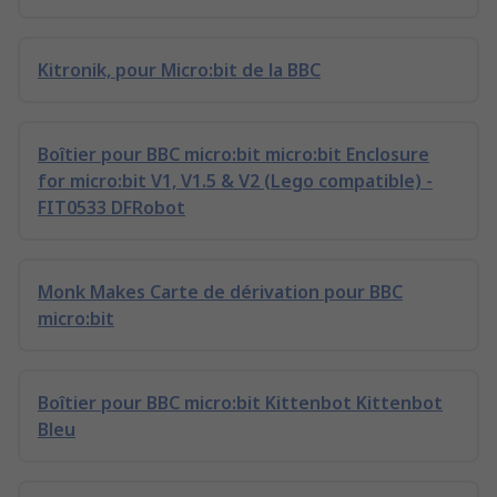
Kitronik, pour Micro:bit de la BBC
Boîtier pour BBC micro:bit micro:bit Enclosure
for micro:bit V1, V1.5 & V2 (Lego compatible) -
FIT0533 DFRobot
Monk Makes Carte de dérivation pour BBC
micro:bit
Boîtier pour BBC micro:bit Kittenbot Kittenbot
Bleu