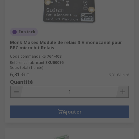
En stock
Monk Makes Module de relais 3 V monocanal pour
BBC micro:bit Relais
Code commande RS
764-408
Référence fabricant
SKU00095
Sous-total (1 unité)
6,31 €
HT
6,31 €/unité
Quantité
Ajouter