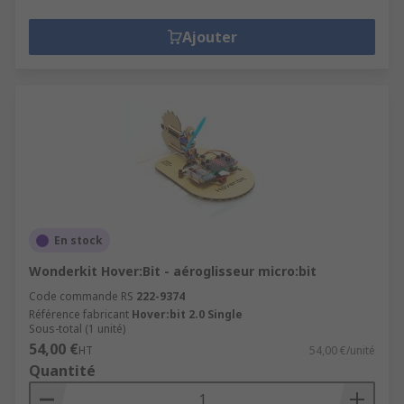
Ajouter
En stock
Wonderkit Hover:Bit - aéroglisseur micro:bit
Code commande RS
222-9374
Référence fabricant
Hover:bit 2.0 Single
Sous-total (1 unité)
54,00 €
HT
54,00 €/unité
Quantité