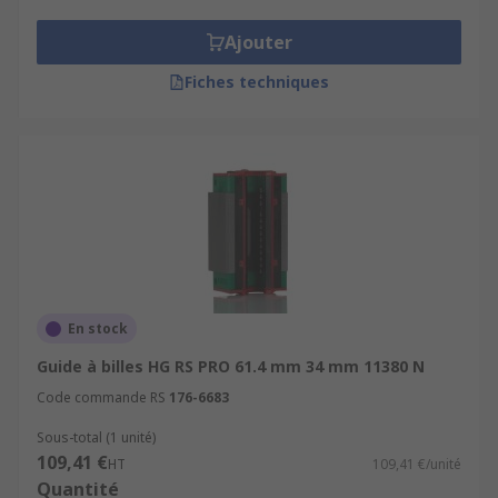
Les matériaux sont l'acier inoxydable et
Ajouter
l'aluminium.
Fiches techniques
Lubrification automatique
Faible bruit.
En stock
Guide à billes HG RS PRO 61.4 mm 34 mm 11380 N
Code commande RS
176-6683
Sous-total (1 unité)
109,41 €
HT
109,41 €/unité
Quantité