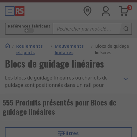
0
Références fabricant
/
Roulements
/
Mouvements
/
Blocs de guidage
et joints
linéaires
linéaires
Blocs de guidage linéaires
Les blocs de guidage linéaires ou chariots de
guidage sont positionnés dans un rail pour
composer une glissière linéaire qui fournit un
mouvement unidirectionnel. Le bloc est composé
555 Produits présentés pour Blocs de
d'éléments de roulement et d'un manchon
guidage linéaires
extérieur, et le mouvement linéaire régulier
fourni par ces chariots signifie une faible friction
le long du rail lors du glissement.
Filtres