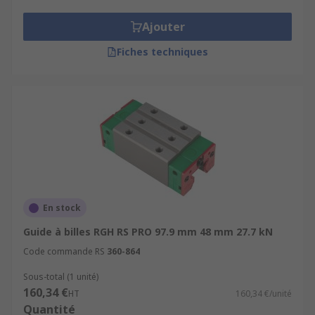
Les matériaux sont l'acier inoxydable et
Ajouter
l'aluminium.
Fiches techniques
Lubrification automatique
Faible bruit.
En stock
Guide à billes RGH RS PRO 97.9 mm 48 mm 27.7 kN
Code commande RS
360-864
Sous-total (1 unité)
160,34 €
HT
160,34 €/unité
Quantité