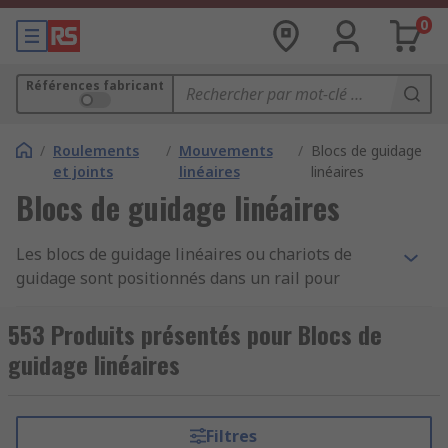
0
Références fabricant
/
Roulements
/
Mouvements
/
Blocs de guidage
et joints
linéaires
linéaires
Blocs de guidage linéaires
Les blocs de guidage linéaires ou chariots de
guidage sont positionnés dans un rail pour
composer une glissière linéaire qui fournit un
mouvement unidirectionnel. Le bloc est composé
553 Produits présentés pour Blocs de
d'éléments de roulement et d'un manchon
guidage linéaires
extérieur, et le mouvement linéaire régulier
fourni par ces chariots signifie une faible friction
le long du rail lors du glissement.
Filtres