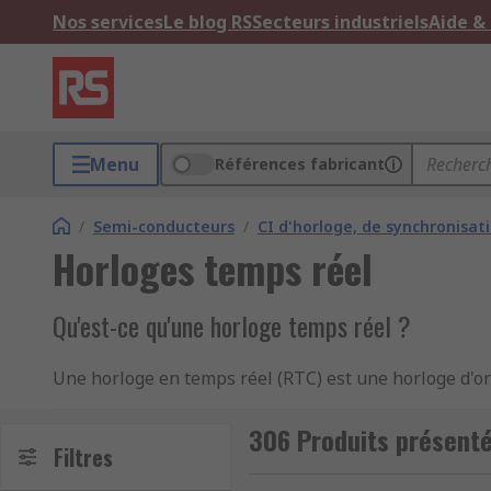
Nos services
Le blog RS
Secteurs industriels
Aide &
Menu
Références fabricant
/
Semi-conducteurs
/
CI d'horloge, de synchronisat
Horloges temps réel
Qu'est-ce qu'une horloge temps réel ?
Une horloge en temps réel (RTC) est une horloge d'ord
le temps, en temps réel, d'où le nom du produit. Une 
souvent, une RTC inclut également un calendrier et 
306 Produits présenté
Filtres
Comment fonctionnent les horloges temps rée