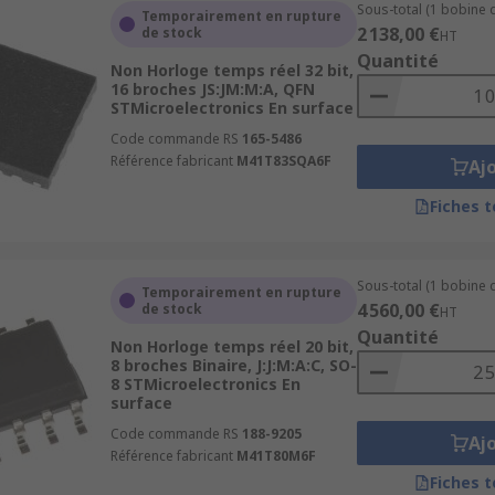
Sous-total (1 bobine 
Temporairement en rupture
2 138,00 €
de stock
HT
Quantité
Non Horloge temps réel 32 bit,
16 broches JS:JM:M:A, QFN
STMicroelectronics En surface
Code commande RS
165-5486
Référence fabricant
M41T83SQA6F
Aj
Fiches 
Sous-total (1 bobine 
Temporairement en rupture
4 560,00 €
de stock
HT
Quantité
Non Horloge temps réel 20 bit,
8 broches Binaire, J:J:M:A:C, SO-
8 STMicroelectronics En
surface
Code commande RS
188-9205
Aj
Référence fabricant
M41T80M6F
Fiches 