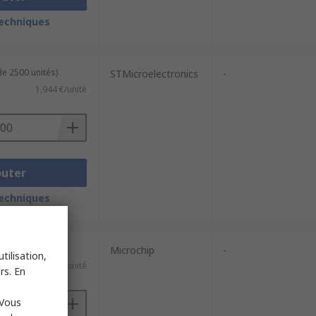
techniques
de 2500 unités)
STMicroelectronics
-
1,944 €/unité
outer
techniques
100 unités)
Microchip
-
tilisation,
1,001 €/unité
rs. En
 Vous