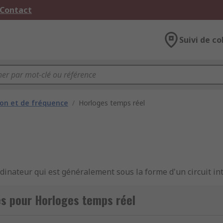
 Contact
Suivi de co
ion et de fréquence
/
Horloges temps réel
inateur qui est généralement sous la forme d'un circuit int
horloge en temps réel fait généralement partie intégrante de
une alarme.
s pour Horloges temps réel
l ?