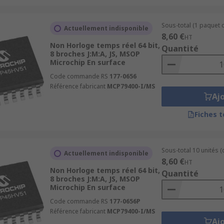
Sous-total (1 paquet d
Actuellement indisponible
8,60 €
HT
Non Horloge temps réel 64 bit,
Quantité
8 broches J:M:A, JS, MSOP
Microchip En surface
Code commande RS
177-0656
Référence fabricant
MCP79400-I/MS
Aj
Fiches 
Sous-total 10 unités (
Actuellement indisponible
8,60 €
HT
Non Horloge temps réel 64 bit,
Quantité
8 broches J:M:A, JS, MSOP
Microchip En surface
Code commande RS
177-0656P
Référence fabricant
MCP79400-I/MS
Aj