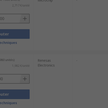
Microchip
-
2,717 €/unité
outer
techniques
980 unités)
Renesas
-
Electronics
1,982 €/unité
outer
techniques