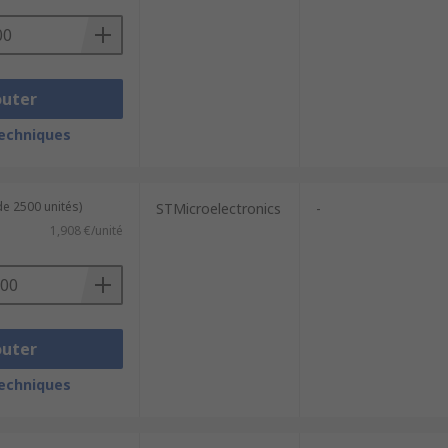
outer
techniques
de 2500 unités)
STMicroelectronics
-
1,908 €/unité
outer
techniques