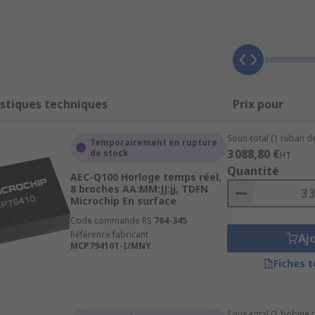
chage par défaut
iptions du système et configure des valeurs, telles que la "
 microprocesseur, généralement sur une interface série qui
mation, les RTC fonctionnent souvent sur une source de bat
stiques techniques
Prix pour
Cette source d'alimentation leur permet de continuer à fon
es de RTC utilisent des super-condensateurs comme source 
Sous-total (1 ruban d
 temps réel sont dotées d'une synchronisation vers un signa
Temporairement en rupture
3 088,80 €
de stock
HT
e fournir un résultat précis sans avoir de schéma de compe
Quantité
AEC-Q100 Horloge temps réel,
8 broches AA:MM:JJ:jj, TDFN
Microchip En surface
Code commande RS
764-345
Référence fabricant
Aj
MCP79410T-I/MNY
Fiches 
Sous-total (1 bobine 