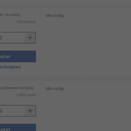
e 10 unités)
Microchip
-
0,86 €/unité
outer
techniques
conditionné en tube)
Microchip
-
0,86 €/unité
outer