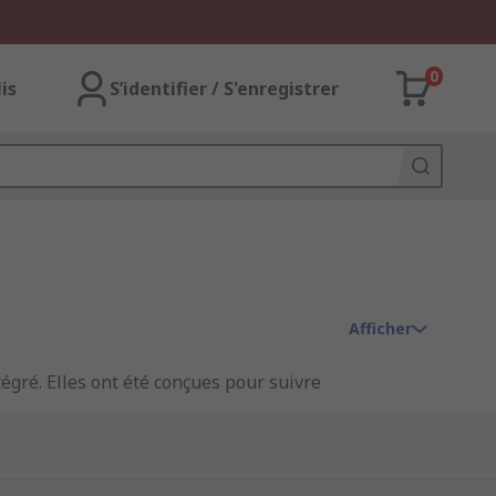
0
lis
S’identifier / S'enregistrer
Afficher
égré. Elles ont été conçues pour suivre
 la carte-mère de l'ordinateur. Le plus