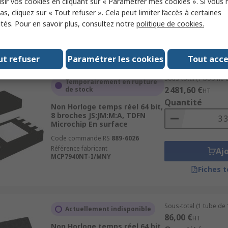
sir vos cookies en cliquant sur « Paramétrer mes cookies ». Si vous n
Code commande RS
146-0221
s, cliquez sur « Tout refuser ». Cela peut limiter l’accès à certaines
Référence fabricant
MCP79521-I/MS
Aj
ités. Pour en savoir plus, consultez notre
politique de cookies.
Fiches 
ut refuser
Paramétrer les cookies
Tout acc
Sous-total (1 bobine 
Temporairement en rupture
2 481,60 €
de stock
HT
Quantité
Non Horloge temps réel 64 bit,
8 broches JS:JM:M:A, TDFN
Microchip En surface
Code commande RS
889-6026
Référence fabricant
Aj
MCP7940NT-I/MNY
Fiches 
Sous-total (1 tube de 
Actuellement indisponible
86,00 €
HT
Non Horloge temps réel 64 bit,