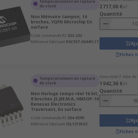
Temporairement en rupture
2 717,00 €
de stock
HT
Quantité
Non Mémoire tampon, 14
broches, VQFN Microchip En
surface
Code commande RS
333-232
Référence fabricant
DSC557-0344FL1T
Aj
Fiches 
Sous-total (1 tube de 
Temporairement en rupture
1 942,36 €
de stock
HT
Quantité
Non Horloge temps réel 16 bit,
8 broches JS:JM:M:A, HMSOP-10
Renesas Electronics
Traversant, En surface
Code commande RS
264-0599
Aj
Référence fabricant
ISL1219IUZ
Fiches 