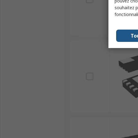
pouvez choi
souhaitez pa
fonctionnal
To