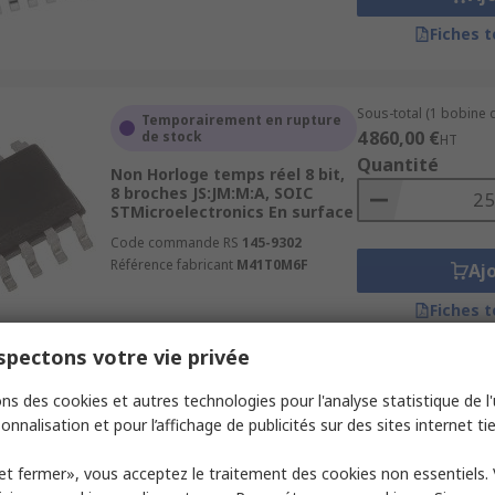
Fiches 
Sous-total (1 bobine 
Temporairement en rupture
4 860,00 €
de stock
HT
Quantité
Non Horloge temps réel 8 bit,
8 broches JS:JM:M:A, SOIC
STMicroelectronics En surface
Code commande RS
145-9302
Référence fabricant
M41T0M6F
Aj
Fiches 
pectons votre vie privée
Sous-total (1 tube de 
Actuellement indisponible
ns des cookies et autres technologies pour l'analyse statistique de l'u
100,10 €
HT
onnalisation et pour l’affichage de publicités sur des sites internet tie
Non Horloge temps réel 64 B,
Quantité
10 broches JS:M:A:DA, MSOP
Microchip En surface
et fermer», vous acceptez le traitement des cookies non essentiels.