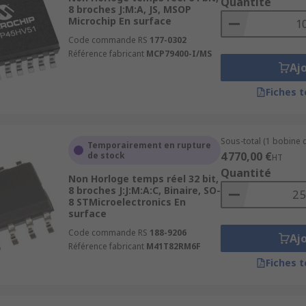
Quantité
8 broches J:M:A, JS, MSOP
Microchip En surface
Code commande RS
177-0302
Référence fabricant
MCP79400-I/MS
Aj
Fiches 
Sous-total (1 bobine 
Temporairement en rupture
4 770,00 €
de stock
HT
Quantité
Non Horloge temps réel 32 bit,
8 broches J:J:M:A:C, Binaire, SO-
8 STMicroelectronics En
surface
Code commande RS
188-9206
Aj
Référence fabricant
M41T82RM6F
Fiches 