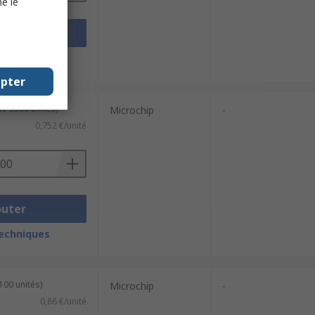
e le
outer
techniques
epter
de 3300 unités)
Microchip
-
0,752 €/unité
outer
techniques
100 unités)
Microchip
-
0,86 €/unité