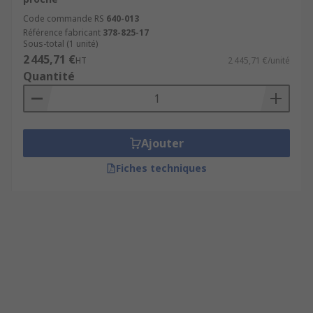
Code commande RS
640-013
Référence fabricant
378-825-17
Sous-total (1 unité)
2 445,71 €
HT
2 445,71 €/unité
Quantité
Ajouter
Fiches techniques