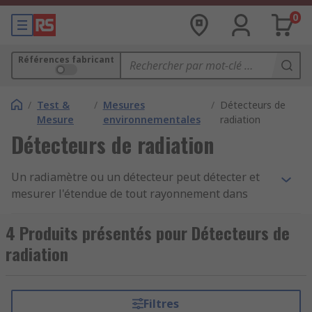
0
Références fabricant
/
Test &
/
Mesures
/
Détecteurs de
Mesure
environnementales
radiation
Détecteurs de radiation
Un radiamètre ou un détecteur peut détecter et
mesurer l'étendue de tout rayonnement dans
votre environnement. Le compteur de
rayonnement peut également être appelé
4 Produits présentés pour Détecteurs de
compteur Geiger et est capable de mesurer les
radiation
émissions des rayonnements tels que les rayons
gamma, rayons beta et rayons X. La radioactivité
est un processus qui voit les atomes instables
Filtres
d'un élément émettre une énergie excessive par