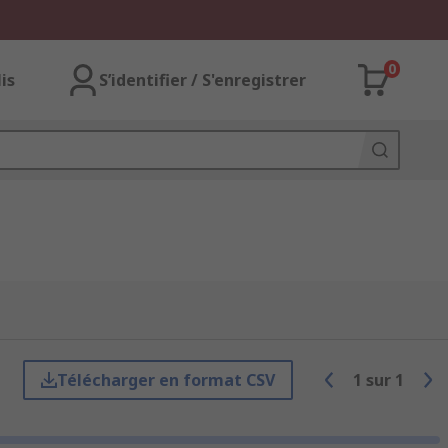
0
lis
S’identifier / S'enregistrer
Télécharger en format CSV
1
sur
1