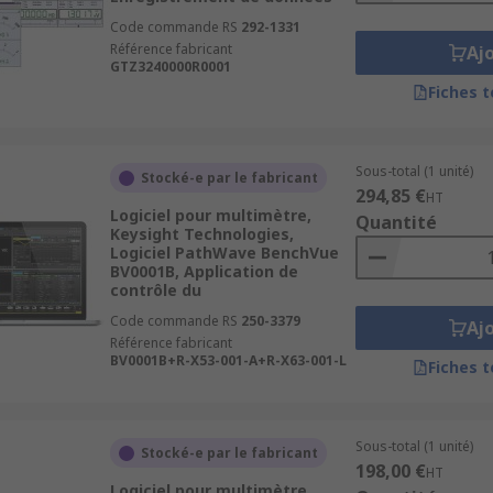
Code commande RS
292-1331
Référence fabricant
Aj
GTZ3240000R0001
Fiches 
Sous-total (1 unité)
Stocké-e par le fabricant
294,85 €
HT
Logiciel pour multimètre,
Quantité
Keysight Technologies,
Logiciel PathWave BenchVue
BV0001B, Application de
contrôle du
Code commande RS
250-3379
Aj
Référence fabricant
BV0001B+R-X53-001-A+R-X63-001-L
Fiches 
Sous-total (1 unité)
Stocké-e par le fabricant
198,00 €
HT
Logiciel pour multimètre,