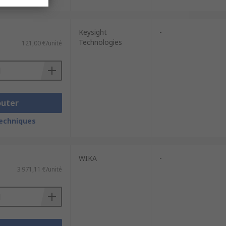
Keysight
-
Technologies
121,00 €/unité
outer
techniques
WIKA
-
3 971,11 €/unité