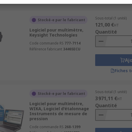
Sous-total (1 unité)
Stocké-e par le fabricant
121,00 €
HT
Logiciel pour multimètre,
Quantité
Keysight Technologies
Code commande RS
777-7114
Référence fabricant
3446SECU
Aj
Fiches 
Sous-total (1 unité)
Stocké-e par le fabricant
3 971,11 €
HT
Logiciel pour multimètre,
Quantité
WIKA, Logiciel d'étalonnage
Instruments de mesure de
pression
Code commande RS
268-1399