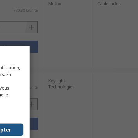
Metrix
Câble inclus
770,30 €/unité
outer
techniques
tilisation,
rs. En
Keysight
-
Technologies
164,00 €/unité
 Vous
e le
outer
epter
techniques