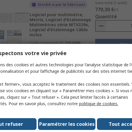
Sous-total (1 unité)
Stocké-e par le fabricant
770,30 €
HT
Logiciel pour multimètre,
Quantité
Metrix, Logiciel d'étalonnage
Multimètres série MTX329x,
Logiciel d'étalonnage Câble
inclus
Code commande RS
229-6088
Aj
Référence fabricant
HX0059B
pectons votre vie privée
Fiches 
ns des cookies et autres technologies pour l'analyse statistique de l'u
onnalisation et pour l’affichage de publicités sur des sites internet tie
Sous-total (1 unité)
Stocké-e par le fabricant
164,00 €
HT
et fermer», vous acceptez le traitement des cookies non essentiels.
Logiciel pour multimètre,
Quantité
sir vos cookies en cliquant sur « Paramétrer mes cookies ». Si vous n
Keysight Technologies,
s, cliquez sur « Tout refuser ». Cela peut limiter l’accès à certaines
Logiciel générateurs de
formes d'ondes, Générateurs
ités. Pour en savoir plus, consultez notre
politique de cookies.
de fonctions
Code commande RS
537-725
Aj
Référence fabricant
MEM33531U
ut refuser
Paramétrer les cookies
Tout acc
Fiches 