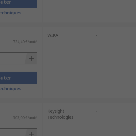
outer
techniques
WIKA
-
724,40 €/unité
outer
techniques
Keysight
-
Technologies
303,00 €/unité