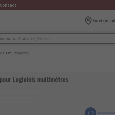
 Contact
Suivi de co
ciels multimètres
 pour Logiciels multimètres
chage par défaut