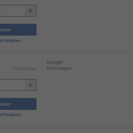
outer
techniques
Keysight
-
Technologies
121,00 €/unité
outer
techniques