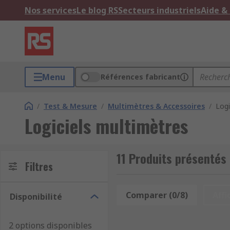
Nos services
Le blog RS
Secteurs industriels
Aide &
Menu
Références fabricant
/
Test & Mesure
/
Multimètres & Accessoires
/
Logi
Logiciels multimètres
11 Produits présentés
Filtres
Comparer (0/8)
Affi
Disponibilité
2 options disponibles