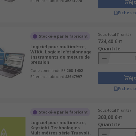
Référence fabricant
46831778
Aj
Fiches 
Sous-total (1 unité)
Stocké-e par le fabricant
724,40 €
HT
Logiciel pour multimètre,
Quantité
WIKA, Logiciel d'étalonnage
Instruments de mesure de
pression
Code commande RS
268-1402
Référence fabricant
48647997
Aj
Fiches 
Sous-total (1 unité)
Stocké-e par le fabricant
303,00 €
HT
Logiciel pour multimètre,
Quantité
Keysight Technologies
Multimètres série Truevolt,