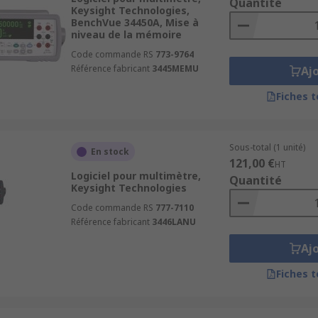
Quantité
Keysight Technologies,
BenchVue 34450A, Mise à
niveau de la mémoire
Code commande RS
773-9764
Référence fabricant
3445MEMU
Aj
Fiches 
Sous-total (1 unité)
En stock
121,00 €
HT
Logiciel pour multimètre,
Quantité
Keysight Technologies
Code commande RS
777-7110
Référence fabricant
3446LANU
Aj
Fiches 