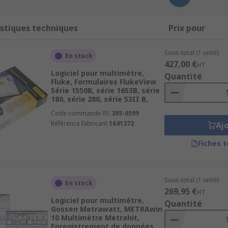
stiques techniques
Prix pour
Sous-total (1 unité)
En stock
427,00 €
HT
Logiciel pour multimètre,
Quantité
Fluke, Formulaires FlukeView
Série 1550B, série 1653B, série
180, série 280, série 53II B,
Code commande RS
385-0599
Référence fabricant
1641372
Aj
Fiches 
Sous-total (1 unité)
En stock
269,95 €
HT
Logiciel pour multimètre,
Quantité
Gossen Metrawatt, METRAwin
10 Multimètre Metrahit,
Enregistrement de données