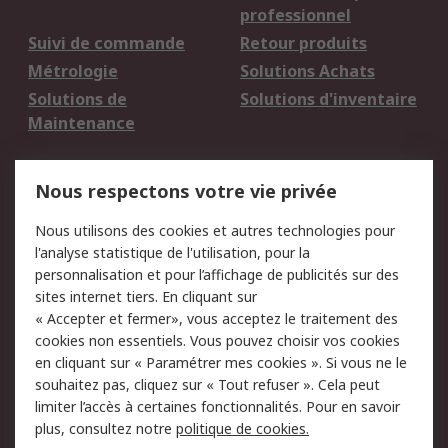
professionnel
Suivi de commande
Retour produits
Métrologie
Solutions Achats
Solutions de
Solutions d'inventaire
Maintenance
Mentions Légales
Nous respectons votre vie privée
Conditions d'utilisation
Politique de cookies
Nous utilisons des cookies et autres technologies pour
du site
l'analyse statistique de l'utilisation, pour la
Politique de protection
Sécurité des E-mails
personnalisation et pour l’affichage de publicités sur des
des données - Mise à
sites internet tiers. En cliquant sur
jour
« Accepter et fermer», vous acceptez le traitement des
Conditions générales
Politique anti-
cookies non essentiels. Vous pouvez choisir vos cookies
de vente
corruption
en cliquant sur « Paramétrer mes cookies ». Si vous ne le
souhaitez pas, cliquez sur « Tout refuser ». Cela peut
Campagnes marketing
limiter l’accès à certaines fonctionnalités. Pour en savoir
plus, consultez notre
politique de cookies.
A propos de RS