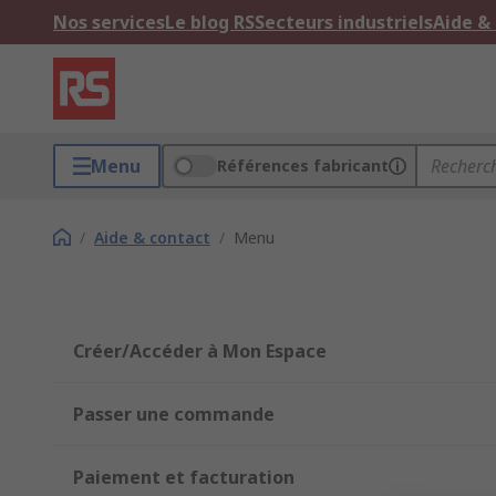
Nos services
Le blog RS
Secteurs industriels
Aide &
Menu
Références fabricant
/
Aide & contact
/
Menu
Créer/Accéder à Mon Espace
Passer une commande
Paiement et facturation