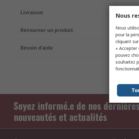
Livraison
Nous res
Nous utiliso
Retourner un produit
pour la pers
cliquant sur
Besoin d'aide
« Accepter 
pouvez choi
souhaitez pa
fonctionnal
To
Soyez informé.e de nos dernière
nouveautés et actualités