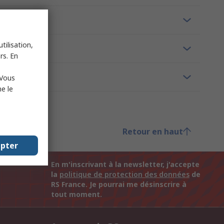
tilisation,
rs. En
 Vous
e le
Retour en haut
epter
En m'inscrivant à la newsletter, j'accepte
la
politique de protection des données
de
RS France. Je pourrai me désinscrire à
tout moment.