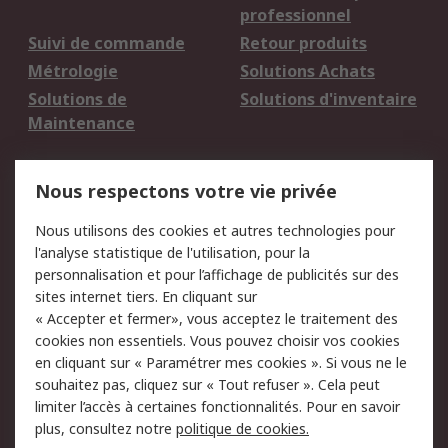
professionnel
Suivi de commande
Retour produits
Métrologie
Solutions Achats
Solutions de
Solutions d'inventaire
Maintenance
Mentions Légales
Nous respectons votre vie privée
Conditions d'utilisation
Politique de cookies
Nous utilisons des cookies et autres technologies pour
du site
l'analyse statistique de l'utilisation, pour la
Politique de protection
Sécurité des E-mails
personnalisation et pour l’affichage de publicités sur des
des données - Mise à
sites internet tiers. En cliquant sur
jour
« Accepter et fermer», vous acceptez le traitement des
Conditions générales
Politique anti-
cookies non essentiels. Vous pouvez choisir vos cookies
de vente
corruption
en cliquant sur « Paramétrer mes cookies ». Si vous ne le
souhaitez pas, cliquez sur « Tout refuser ». Cela peut
Campagnes marketing
limiter l’accès à certaines fonctionnalités. Pour en savoir
plus, consultez notre
politique de cookies.
A propos de RS