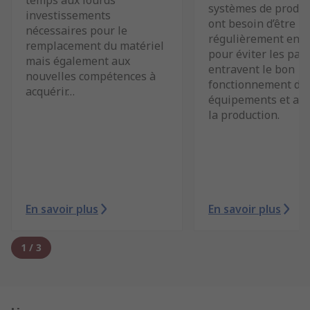
temps aux lourds
systèmes de produc
investissements
ont besoin d’être
nécessaires pour le
régulièrement ent
remplacement du matériel
pour éviter les pan
mais également aux
entravent le bon
nouvelles compétences à
fonctionnement de
acquérir…
équipements et aff
la production.
En savoir plus
En savoir plus
1
/
3