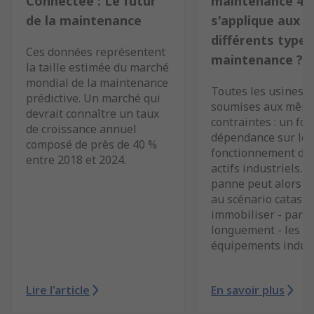
Connectée : Le futur
maintenance 4.0
de la maintenance
s'applique aux
différents types
Ces données représentent
maintenance ?
la taille estimée du marché
mondial de la maintenance
Toutes les usines s
prédictive. Un marché qui
soumises aux mêm
devrait connaître un taux
contraintes : un for
de croissance annuel
dépendance sur le 
composé de près de 40 %
fonctionnement de 
entre 2018 et 2024.
actifs industriels. 
panne peut alors t
au scénario catastr
immobiliser - parfo
longuement - les
équipements indust
Lire l'article
En savoir plus