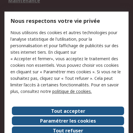
Maintenance
Mentions Légales
Nous respectons votre vie privée
Conditions d'utilisation
Politique de cookies
Nous utilisons des cookies et autres technologies pour
du site
l'analyse statistique de l'utilisation, pour la
Politique de protection
Sécurité des E-mails
personnalisation et pour l’affichage de publicités sur des
des données - Mise à
sites internet tiers. En cliquant sur
jour
« Accepter et fermer», vous acceptez le traitement des
Conditions générales
Politique anti-
cookies non essentiels. Vous pouvez choisir vos cookies
de vente
corruption
en cliquant sur « Paramétrer mes cookies ». Si vous ne le
souhaitez pas, cliquez sur « Tout refuser ». Cela peut
Campagnes marketing
limiter l’accès à certaines fonctionnalités. Pour en savoir
plus, consultez notre
politique de cookies.
A propos de RS
A propos de RS France
Evénements
Tout accepter
Le groupe RS Group Plc
Presse
Paramétrer les cookies
RS dans le monde
Démarche RSE
Tout refuser
Nous rejoindre
RS Particuliers