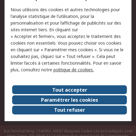
Conditions d'utilisation
Politique de cookies
Nous utilisons des cookies et autres technologies pour
du site
l'analyse statistique de l'utilisation, pour la
Politique de protection
Sécurité des E-mails
personnalisation et pour l’affichage de publicités sur des
des données - Mise à
sites internet tiers. En cliquant sur
jour
« Accepter et fermer», vous acceptez le traitement des
Conditions générales
Politique anti-
cookies non essentiels. Vous pouvez choisir vos cookies
de vente
corruption
en cliquant sur « Paramétrer mes cookies ». Si vous ne le
souhaitez pas, cliquez sur « Tout refuser ». Cela peut
Campagnes marketing
limiter l’accès à certaines fonctionnalités. Pour en savoir
plus, consultez notre
politique de cookies.
A propos de RS
A propos de RS France
Evénements
Tout accepter
Le groupe RS Group Plc
Presse
Paramétrer les cookies
RS dans le monde
Démarche RSE
Tout refuser
Nous rejoindre
RS Particuliers
Rue Norman King, CS40453, 60031 Beauvais Cedex. Les prix indiqués sont
Hors Taxes. Tél: 09 69 32 22 34 (prix d'un appel local).
RS Components