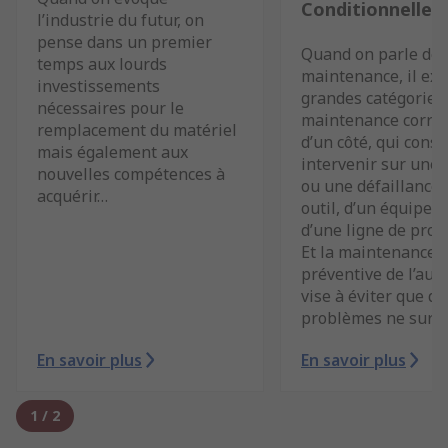
Conditionnelle
l’industrie du futur, on
pense dans un premier
Quand on parle de
temps aux lourds
maintenance, il exi
investissements
grandes catégories.
nécessaires pour le
maintenance correc
remplacement du matériel
d’un côté, qui consi
mais également aux
intervenir sur une
nouvelles compétences à
ou une défaillance 
acquérir…
outil, d’un équipem
d’une ligne de prod
Et la maintenance
préventive de l’autr
vise à éviter que de
problèmes ne survi
En savoir plus
En savoir plus
1
/
2