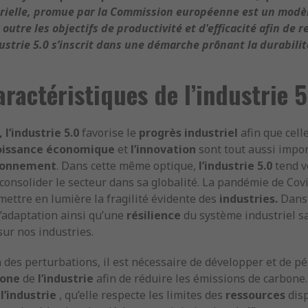
strielle, promue par la Commission européenne est un mod
outre les objectifs de productivité et d'efficacité afin de 
ustrie 5.0 s’inscrit dans une démarche prônant la durabilité
aractéristiques de l’industrie 5
, l’industrie 5.0
favorise le
progrès industriel
afin que cell
roissance économique
et
l’innovation
sont tout aussi impo
ironnement
. Dans cette même optique,
l’industrie 5.0
tend v
e consolider le secteur dans sa globalité. La pandémie de Cov
mettre en lumière la fragilité évidente des
industries.
Dans 
d’adaptation ainsi qu’une
résilience
du système industriel s
sur nos industries.
des perturbations, il est nécessaire de développer et de p
bone
de
l’industrie
afin de réduire les émissions de carbone
l’industrie
, qu’elle respecte les limites des
ressources
disp