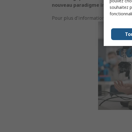
pouvez choi
nouveau paradigme industriel cen
souhaitez pa
fonctionnal
Pour plus d'informations, rendez-v
To