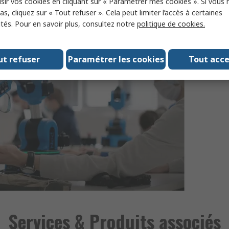
sir vos cookies en cliquant sur « Paramétrer mes cookies ». Si vous n
tré sur l’humain
et qui respecte les limites
des ressource
s, cliquez sur « Tout refuser ». Cela peut limiter l’accès à certaines
ités. Pour en savoir plus, consultez notre
politique de cookies.
ous sur
Nyrio.
ut refuser
Paramétrer les cookies
Tout acc
Services & Produits associés