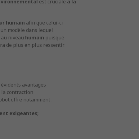
nvironnemental
est cruciale
à la
ur humain
afin que celui-ci
e un modèle dans lequel
i au niveau
humain
puisque
ra de plus en plus ressentir.
 évidents avantages
 la contraction
robot offre notamment :
nt exigeantes;