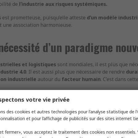
ilité de
l’industrie aux risques systémiques.
s
est prometteuse, puisqu’elle atteste
d’un modèle industri
t une association harmonieuse.
nécessité d’un paradigme nou
strielles et logistiques
sont mondiales, il est plus que néc
ndustrie 4.0
. Il est aussi plus que nécessaire de rendre
dura
on industrielle
autour du
facteur humain
. C’est dans cet
pectons votre vie privée
on du marché
, tout le monde a conscience
des enjeux sociéta
ion de rendre accessible
la robotique
, en la rendant plus
intell
ns des cookies et autres technologies pour l'analyse statistique de l'u
de
Niryo
.
onnalisation et pour l’affichage de publicités sur des sites internet tie
ficacité
et
de rentabilité
sont toujours aussi importantes,
et fermer», vous acceptez le traitement des cookies non essentiels.
ent
et
durable
, elles ne peuvent occuper indéfiniment le pr