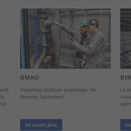
GMAO
BI
ment
Visualiser, analyser et partager les
La m
le
données facilement.
inst
ces
opti
En savoir plus
En