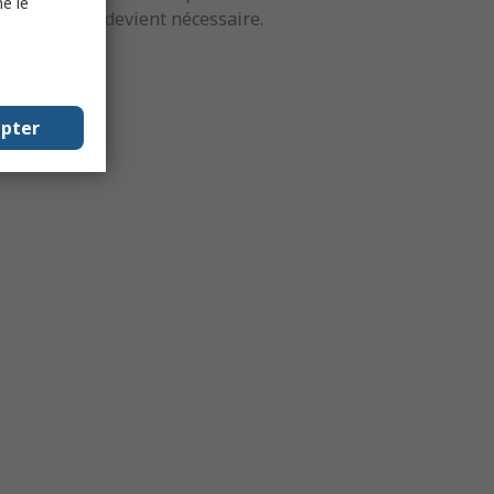
e le
s naturelles
devient nécessaire.
epter