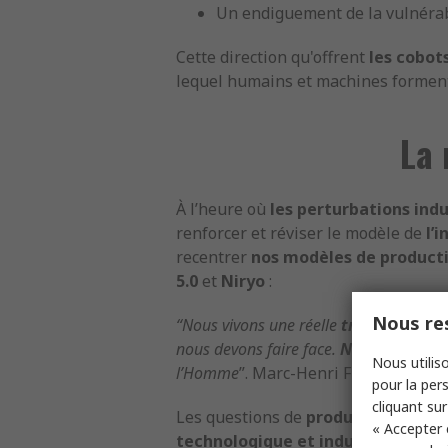
Un endiguement de la vulnérab
Cette direction qu'offrent
les cobot
lequel humains et machines formen
La 
À l’heure où
les perturbations indu
renforcer et réviser le modèle de
l’i
recentrer
nos modèles de producti
5.0
et
Niryo
:
Nous res
“Nous vivons une réelle
transformati
nous devons faire face.
Niryo
a l’ambit
Nous utiliso
l’Homme
”. Marc-Henri Frouin, CEO 
pour la pers
cliquant sur
Les questions de
productivité
,
d’ef
« Accepter 
technologique et industriel résili