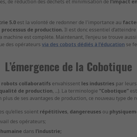
es, de réduction des déchets et minimisation de
l’impact e
trie 5.0
est la volonté de redonner de l'importance au
facte
e processus de production.
Il est donc essentiel d’atteindr
la machine est complète. Maintenant, l’enjeu se trouve auss
que des opérateurs
via des cobots dédiés à l'éducation
se fe
L’émergence de la Cobotique
s robots collaboratifs
envahissent
les industries
par leurs
qualité de production
, ...). La terminologie
“Cobotique”
est
En plus de ses avantages de production, ce nouveau type de 
s qu’elles soient
répétitives
,
dangereuses
ou
physiqueme
avail des opérateurs;
é humaine
dans
l’industrie;