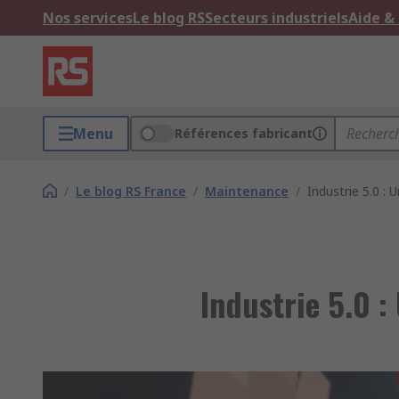
Nos services
Le blog RS
Secteurs industriels
Aide &
Menu
Références fabricant
/
Le blog RS France
/
Maintenance
/
Industrie 5.0 : 
Industrie 5.0 :