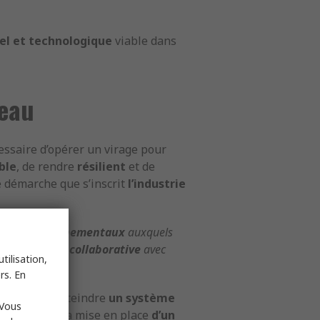
el et technologique
viable dans
veau
essaire d’opérer un virage pour
ble
, de rendre
résilient
et de
te démarche que s’inscrit
l’industrie
ux
et
environnementaux
auxquels
igente
et plus
collaborative
avec
tilisation,
rs. En
 mais pour atteindre
un système
 Vous
emier plan. La mise en place
d’un