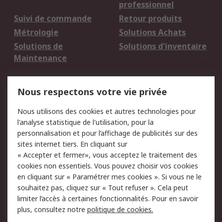
professionnel
Suivi de commande
Retour produits
Métrologie
Solutions Achats
Solutions de
Solutions d'inventaire
Maintenance
Mentions Légales
Nous respectons votre vie privée
Conditions d'utilisation
Politique de cookies
Nous utilisons des cookies et autres technologies pour
du site
l'analyse statistique de l'utilisation, pour la
Politique de protection
Sécurité des E-mails
personnalisation et pour l’affichage de publicités sur des
des données - Mise à
sites internet tiers. En cliquant sur
jour
« Accepter et fermer», vous acceptez le traitement des
Conditions générales
Politique anti-
cookies non essentiels. Vous pouvez choisir vos cookies
de vente
corruption
en cliquant sur « Paramétrer mes cookies ». Si vous ne le
souhaitez pas, cliquez sur « Tout refuser ». Cela peut
Campagnes marketing
limiter l’accès à certaines fonctionnalités. Pour en savoir
plus, consultez notre
politique de cookies.
A propos de RS