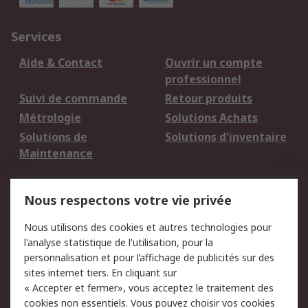
Services
Aide & Contact
Ouvrir un compte
professionnel
Suivi de commande
Retour produits
Métrologie
Solutions Achats
Solutions de
Solutions d'inventaire
Maintenance
Mentions Légales
Nous respectons votre vie privée
Conditions d'utilisation
Politique de cookies
Nous utilisons des cookies et autres technologies pour
du site
l'analyse statistique de l'utilisation, pour la
Politique de protection
Sécurité des E-mails
personnalisation et pour l’affichage de publicités sur des
des données - Mise à
sites internet tiers. En cliquant sur
jour
« Accepter et fermer», vous acceptez le traitement des
Conditions générales
Politique anti-
cookies non essentiels. Vous pouvez choisir vos cookies