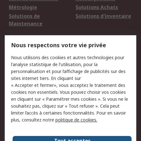
Métrologie
Solutions Achats
Solutions de
Solutions d'inventaire
Maintenance
Mentions Légales
Nous respectons votre vie privée
Conditions d'utilisation
Politique de cookies
Nous utilisons des cookies et autres technologies pour
du site
l'analyse statistique de l'utilisation, pour la
Politique de protection
Sécurité des E-mails
personnalisation et pour l’affichage de publicités sur des
des données - Mise à
sites internet tiers. En cliquant sur
jour
« Accepter et fermer», vous acceptez le traitement des
Conditions générales
Politique anti-
cookies non essentiels. Vous pouvez choisir vos cookies
de vente
corruption
en cliquant sur « Paramétrer mes cookies ». Si vous ne le
souhaitez pas, cliquez sur « Tout refuser ». Cela peut
Campagnes marketing
limiter l’accès à certaines fonctionnalités. Pour en savoir
plus, consultez notre
politique de cookies.
A propos de RS
A propos de RS France
Evénements
Tout accepter