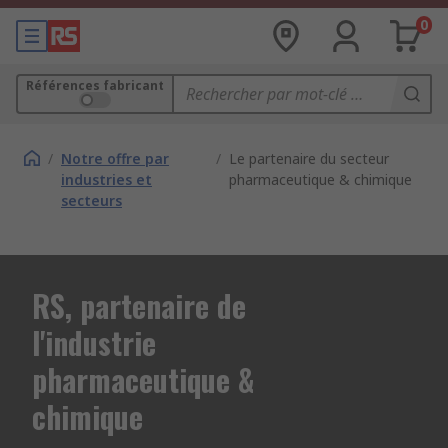
0
Références fabricant
/
Notre offre par
/
Le partenaire du secteur
industries et
pharmaceutique & chimique
secteurs
RS, partenaire de
l'industrie
pharmaceutique &
chimique