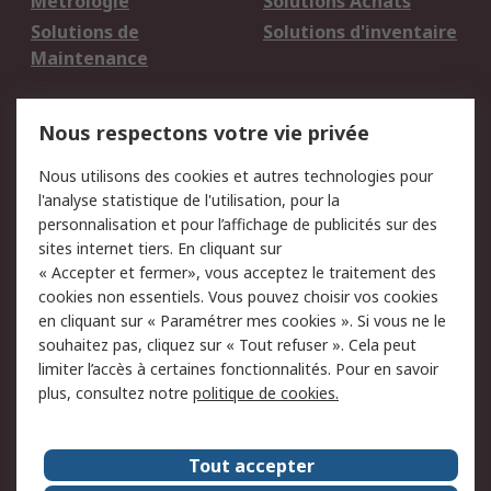
Métrologie
Solutions Achats
Solutions de
Solutions d'inventaire
Maintenance
Mentions Légales
Nous respectons votre vie privée
Conditions d'utilisation
Politique de cookies
Nous utilisons des cookies et autres technologies pour
du site
l'analyse statistique de l'utilisation, pour la
Politique de protection
Sécurité des E-mails
personnalisation et pour l’affichage de publicités sur des
des données - Mise à
sites internet tiers. En cliquant sur
jour
« Accepter et fermer», vous acceptez le traitement des
Conditions générales
Politique anti-
cookies non essentiels. Vous pouvez choisir vos cookies
de vente
corruption
en cliquant sur « Paramétrer mes cookies ». Si vous ne le
souhaitez pas, cliquez sur « Tout refuser ». Cela peut
Campagnes marketing
limiter l’accès à certaines fonctionnalités. Pour en savoir
plus, consultez notre
politique de cookies.
A propos de RS
A propos de RS France
Evénements
Tout accepter
Le groupe RS Group Plc
Presse