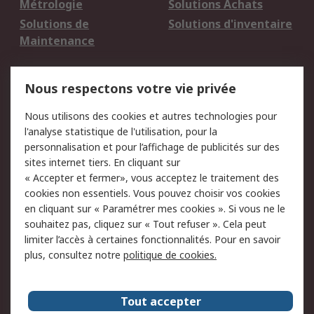
Métrologie
Solutions Achats
Solutions de
Solutions d'inventaire
Maintenance
Mentions Légales
Nous respectons votre vie privée
Conditions d'utilisation
Politique de cookies
Nous utilisons des cookies et autres technologies pour
du site
l'analyse statistique de l'utilisation, pour la
Politique de protection
Sécurité des E-mails
personnalisation et pour l’affichage de publicités sur des
des données - Mise à
sites internet tiers. En cliquant sur
jour
« Accepter et fermer», vous acceptez le traitement des
Conditions générales
Politique anti-
cookies non essentiels. Vous pouvez choisir vos cookies
de vente
corruption
en cliquant sur « Paramétrer mes cookies ». Si vous ne le
souhaitez pas, cliquez sur « Tout refuser ». Cela peut
Campagnes marketing
limiter l’accès à certaines fonctionnalités. Pour en savoir
plus, consultez notre
politique de cookies.
A propos de RS
A propos de RS France
Evénements
Tout accepter
Le groupe RS Group Plc
Presse