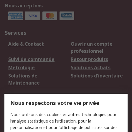
Nous acceptons
Services
Aide & Contact
Ouvrir un compte
professionnel
Suivi de commande
Retour produits
Métrologie
Solutions Achats
Solutions de
Solutions d'inventaire
Maintenance
Mentions Légales
Nous respectons votre vie privée
Conditions d'utilisation
Politique de cookies
Nous utilisons des cookies et autres technologies pour
du site
l'analyse statistique de l'utilisation, pour la
Politique de protection
Sécurité des E-mails
personnalisation et pour l’affichage de publicités sur des
des données - Mise à