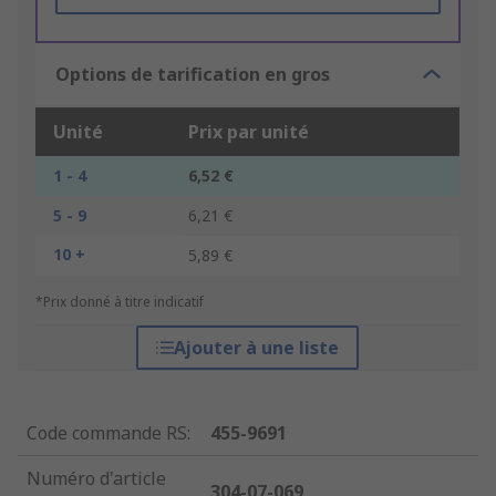
Options de tarification en gros
Unité
Prix par unité
1 - 4
6,52 €
5 - 9
6,21 €
10 +
5,89 €
*Prix donné à titre indicatif
Ajouter à une liste
Code commande RS
:
455-9691
Numéro d'article
304-07-069