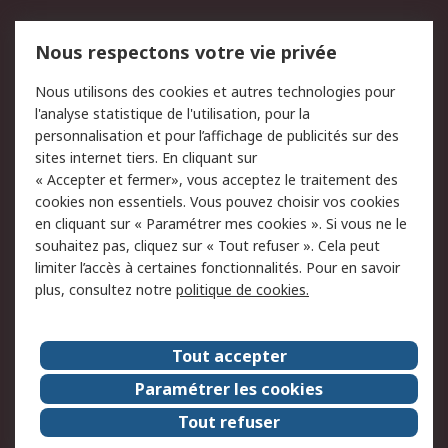
Mentions Légales
Nous respectons votre vie privée
Conditions d'utilisation
Politique de cookies
Nous utilisons des cookies et autres technologies pour
du site
l'analyse statistique de l'utilisation, pour la
Politique de protection
Sécurité des E-mails
personnalisation et pour l’affichage de publicités sur des
des données - Mise à
sites internet tiers. En cliquant sur
jour
« Accepter et fermer», vous acceptez le traitement des
Conditions générales
Politique anti-
cookies non essentiels. Vous pouvez choisir vos cookies
de vente
corruption
en cliquant sur « Paramétrer mes cookies ». Si vous ne le
souhaitez pas, cliquez sur « Tout refuser ». Cela peut
Campagnes marketing
limiter l’accès à certaines fonctionnalités. Pour en savoir
plus, consultez notre
politique de cookies.
A propos de RS
A propos de RS France
Evénements
Tout accepter
Le groupe RS Group Plc
Presse
Paramétrer les cookies
RS dans le monde
Démarche RSE
Tout refuser
Nous rejoindre
RS Particuliers