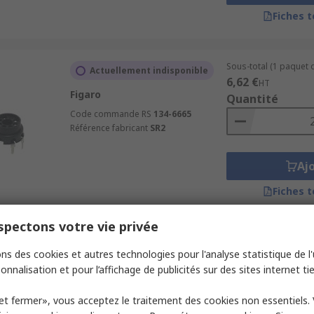
Fiches 
Sous-total (1 paquet d
Actuellement indisponible
6,62 €
HT
Figaro
Quantité
Code commande RS
134-6665
Référence fabricant
SR2
Aj
Fiches 
pectons votre vie privée
Sous-total (1 unité)
En stock
ns des cookies et autres technologies pour l'analyse statistique de l'u
121,35 €
HT
onnalisation et pour l’affichage de publicités sur des sites internet tie
Sondes Sonde Gaz pour Sonde
Quantité
de gaz de combustion USB
SAUERMANN.
et fermer», vous acceptez le traitement des cookies non essentiels.
Code commande RS
488-660