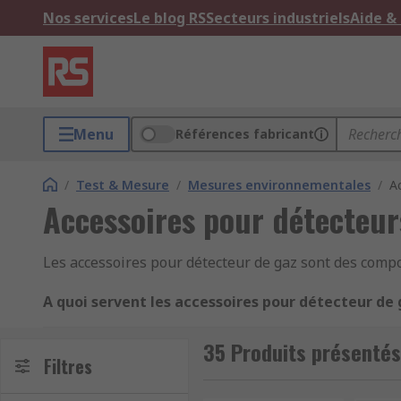
Nos services
Le blog RS
Secteurs industriels
Aide &
Menu
Références fabricant
/
Test & Mesure
/
Mesures environnementales
/
A
Accessoires pour détecteur
Les accessoires pour détecteur de gaz sont des compo
A quoi servent les accessoires pour détecteur de 
Les accessoires pour détecteur de gaz sont utilisés 
35 Produits présentés
environnements qui contiennent des machines à combu
Filtres
de monoxyde de carbone et d'autres gaz nocifs est un