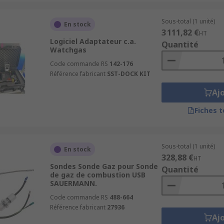
Sous-total (1 unité)
En stock
3 111,82 €
HT
Logiciel Adaptateur c.a.
Quantité
Watchgas
Code commande RS
142-176
Référence fabricant
SST-DOCK KIT
Aj
Fiches 
Sous-total (1 unité)
En stock
328,88 €
HT
Sondes Sonde Gaz pour Sonde
Quantité
de gaz de combustion USB
SAUERMANN.
Code commande RS
488-664
Référence fabricant
27936
Aj