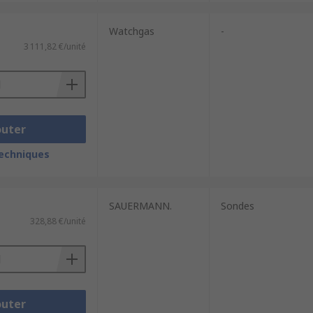
Watchgas
-
3 111,82 €/unité
outer
techniques
SAUERMANN.
Sondes
328,88 €/unité
outer