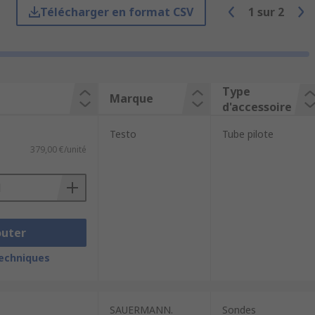
eurs).
Télécharger en format CSV
1
sur
2
sitifs de détection de gaz. Les
s câbles USB. Les accessoires tels que
Type
Marque
gaz, il faut s'assurer que le produit
d'accessoire
Testo
Tube pilote
379,00 €/unité
outer
techniques
SAUERMANN.
Sondes