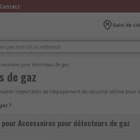
 Contact
Suivi de co
ccessoires pour détecteurs de gaz
s de gaz
sants importants de l'équipement de sécurité utilisé pour d
gaz ?
pour une grande variété de
détecteurs de gaz
. Les détecteu
 pour Accessoires pour détecteurs de gaz
stion, ainsi que dans tout autre environnement dans leque
 facteur. Non seulement ces accessoires facilitent le bon fo