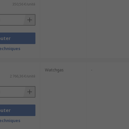
350,56 €/unité
outer
techniques
Watchgas
-
2 766,36 €/unité
outer
techniques