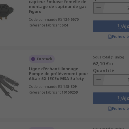
capteur Embase femelle de
montage de capteur de gaz
Figaro
Code commande RS
134-6670
Référence fabricant
SR4
Aj
Fiches 
Sous-total (1 unité)
En stock
62,10 €
HT
Ligne d'échantillonnage
Quantité
Pompe de prélèvement pour
Altair 5X IECEx MSA Safety
Code commande RS
145-309
Référence fabricant
10150259
Aj
Fiches 