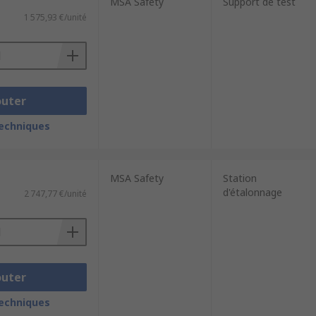
MSA Safety
Support de test
1 575,93 €/unité
outer
techniques
MSA Safety
Station
d'étalonnage
2 747,77 €/unité
outer
techniques