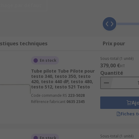
ie de ces dispositifs (par exemple, les sangles et les charg
chage par défaut
cteur de gaz sont fabriqués pour une grande variété de dispo
rie, les boîtiers, les sangles, les modules de capteurs et le
stiques techniques
Prix pour
spécifiques. Lors du choix des accessoires pour détecteur de 
sé.
Sous-total (1 unité)
En stock
379,00 €
HT
Tube pilote Tube Pilote pour
Quantité
testo 340, testo 350, testo
420, testo 440 dP, testo 480,
testo 512, testo 521 Testo
Code commande RS
223-5028
Référence fabricant
0635 2345
Aj
Fiches 
Sous-total (1 unité)
En stock