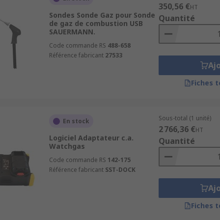
350,56 €
HT
Sondes Sonde Gaz pour Sonde
Quantité
de gaz de combustion USB
SAUERMANN.
Code commande RS
488-658
Référence fabricant
27533
Aj
Fiches 
Sous-total (1 unité)
En stock
2 766,36 €
HT
Logiciel Adaptateur c.a.
Quantité
Watchgas
Code commande RS
142-175
Référence fabricant
SST-DOCK
Aj
Fiches 