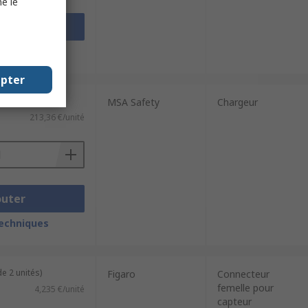
e le
outer
techniques
epter
MSA Safety
Chargeur
213,36 €/unité
outer
techniques
e 2 unités)
Figaro
Connecteur
femelle pour
4,235 €/unité
capteur