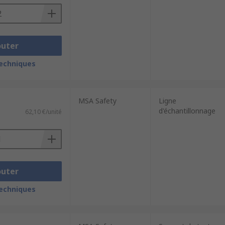
outer
techniques
MSA Safety
Ligne
d'échantillonnage
62,10 €/unité
outer
techniques