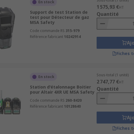
Sous-total (1 unité)
En stock
1 575,93 €
HT
Support de test Station de
Quantité
test pour Détecteur de gaz
MSA Safety
Code commande RS
315-979
Référence fabricant
10242914
Aj
Fiches 
Sous-total (1 unité)
En stock
2 747,77 €
HT
Station d'étalonnage Boitier
Quantité
pour Altair 4XR UE MSA Safety
Code commande RS
260-8420
Référence fabricant
10128640
Aj
Fiches 