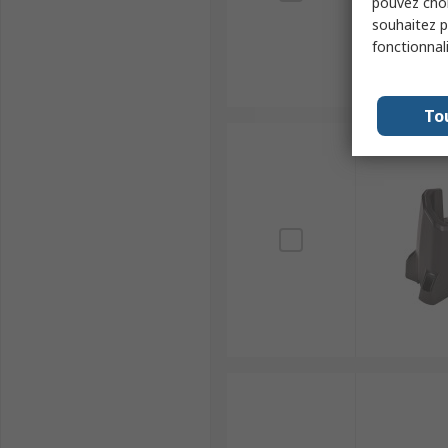
pouvez choi
souhaitez pa
fonctionnal
To