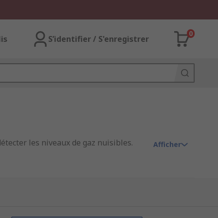
0
lis
S’identifier / S'enregistrer
étecter les niveaux de gaz nuisibles.
Afficher
rs de gaz sont essentiels dans les
l la production de dioxyde de carbone,
nctionnement des détecteurs de gaz,