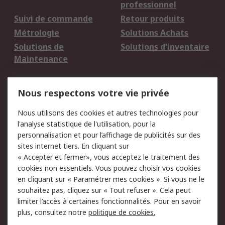
professionnel
Suivi de commande
Retour produits
Métrologie
Solutions Achats
Solutions de
Solutions d'inventaire
Maintenance
Mentions Légales
Nous respectons votre vie privée
Conditions d'utilisation
Politique de cookies
Nous utilisons des cookies et autres technologies pour
du site
l'analyse statistique de l'utilisation, pour la
Politique de protection
Sécurité des E-mails
personnalisation et pour l’affichage de publicités sur des
des données - Mise à
sites internet tiers. En cliquant sur
jour
« Accepter et fermer», vous acceptez le traitement des
Conditions générales
Politique anti-
cookies non essentiels. Vous pouvez choisir vos cookies
de vente
corruption
en cliquant sur « Paramétrer mes cookies ». Si vous ne le
souhaitez pas, cliquez sur « Tout refuser ». Cela peut
Campagnes marketing
limiter l’accès à certaines fonctionnalités. Pour en savoir
plus, consultez notre
politique de cookies.
A propos de RS