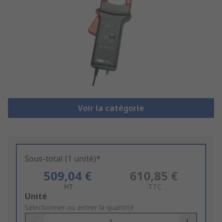
Voir la catégorie
Sous-total (1 unité)*
509,04 €
610,85 €
HT
TTC
Add
Unité
to
Sélectionner ou entrer la quantité
Basket