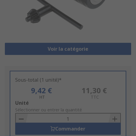
Voir la catégorie
Sous-total (1 unité)*
9,42 €
11,30 €
HT
TTC
Add
Unité
to
Sélectionner ou entrer la quantité
Basket
Commander