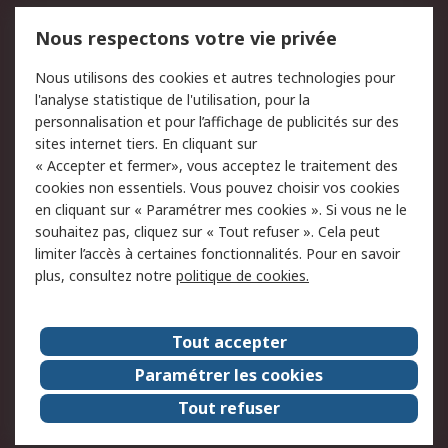
Mentions Légales
Nous respectons votre vie privée
Conditions d'utilisation
Politique de cookies
Nous utilisons des cookies et autres technologies pour
du site
l'analyse statistique de l'utilisation, pour la
Politique de protection
Sécurité des E-mails
personnalisation et pour l’affichage de publicités sur des
des données - Mise à
sites internet tiers. En cliquant sur
jour
« Accepter et fermer», vous acceptez le traitement des
Conditions générales
Politique anti-
cookies non essentiels. Vous pouvez choisir vos cookies
de vente
corruption
en cliquant sur « Paramétrer mes cookies ». Si vous ne le
souhaitez pas, cliquez sur « Tout refuser ». Cela peut
Campagnes marketing
limiter l’accès à certaines fonctionnalités. Pour en savoir
plus, consultez notre
politique de cookies.
A propos de RS
A propos de RS France
Evénements
Tout accepter
Le groupe RS Group Plc
Presse
Paramétrer les cookies
RS dans le monde
Démarche RSE
Tout refuser
Nous rejoindre
RS Particuliers