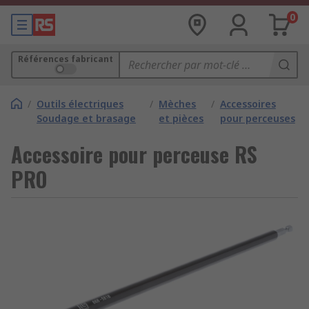
0
Références fabricant
/
Outils électriques
/
Mèches
/
Accessoires
Soudage et brasage
et pièces
pour perceuses
Accessoire pour perceuse RS
PRO