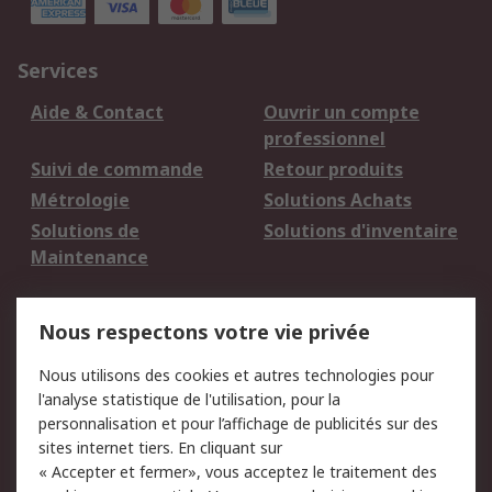
Services
Aide & Contact
Ouvrir un compte
professionnel
Suivi de commande
Retour produits
Métrologie
Solutions Achats
Solutions de
Solutions d'inventaire
Maintenance
Mentions Légales
Nous respectons votre vie privée
Conditions d'utilisation
Politique de cookies
Nous utilisons des cookies et autres technologies pour
du site
l'analyse statistique de l'utilisation, pour la
Politique de protection
Sécurité des E-mails
personnalisation et pour l’affichage de publicités sur des
des données - Mise à
sites internet tiers. En cliquant sur
jour
« Accepter et fermer», vous acceptez le traitement des