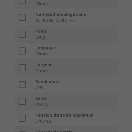
78mm
Normes/homologations
UL, RoHS, cURus, CE
Poids
200g
Longueur
85mm
Largeur
31mm
Rendement
77%
Série
PBA15F
Tension d'entrée maximum
370V c.c.
Courant de sortie