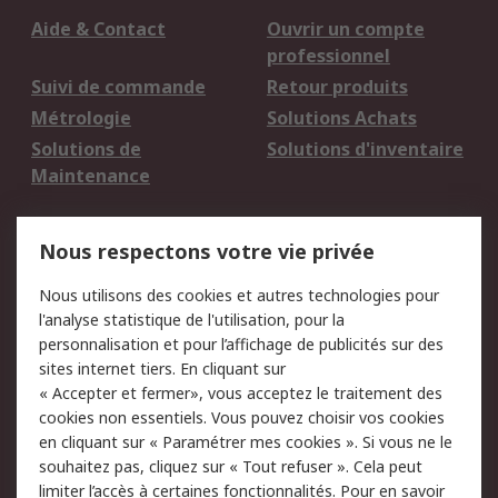
Aide & Contact
Ouvrir un compte
professionnel
Suivi de commande
Retour produits
Métrologie
Solutions Achats
Solutions de
Solutions d'inventaire
Maintenance
Mentions Légales
Nous respectons votre vie privée
Conditions d'utilisation
Politique de cookies
Nous utilisons des cookies et autres technologies pour
du site
l'analyse statistique de l'utilisation, pour la
Politique de protection
Sécurité des E-mails
personnalisation et pour l’affichage de publicités sur des
des données - Mise à
sites internet tiers. En cliquant sur
jour
« Accepter et fermer», vous acceptez le traitement des
Conditions générales
Politique anti-
cookies non essentiels. Vous pouvez choisir vos cookies
de vente
corruption
en cliquant sur « Paramétrer mes cookies ». Si vous ne le
souhaitez pas, cliquez sur « Tout refuser ». Cela peut
Campagnes marketing
limiter l’accès à certaines fonctionnalités. Pour en savoir