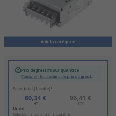
Voir la catégorie
Prix dégressifs sur quantité
Consulter les options de prix de gros
Sous-total (1 unité)*
80,34 €
96,41 €
HT
TTC
Add
Unité
to
Sélectionner ou entrer la quantité