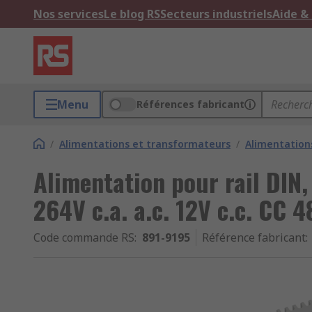
Nos services
Le blog RS
Secteurs industriels
Aide &
Menu
Références fabricant
/
Alimentations et transformateurs
/
Alimentation
Alimentation pour rail DIN
264V c.a. a.c. 12V c.c. CC 
Code commande RS
:
891-9195
Référence fabricant
: