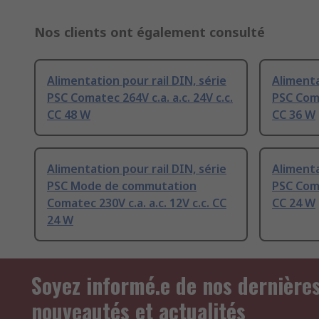
Nos clients ont également consulté
Alimentation pour rail DIN, série
Alimenta
PSC Comatec 264V c.a. a.c. 24V c.c.
PSC Coma
CC 48 W
CC 36 W
Alimentation pour rail DIN, série
Alimenta
PSC Mode de commutation
PSC Coma
Comatec 230V c.a. a.c. 12V c.c. CC
CC 24 W
24 W
Soyez informé.e de nos dernière
nouveautés et actualités