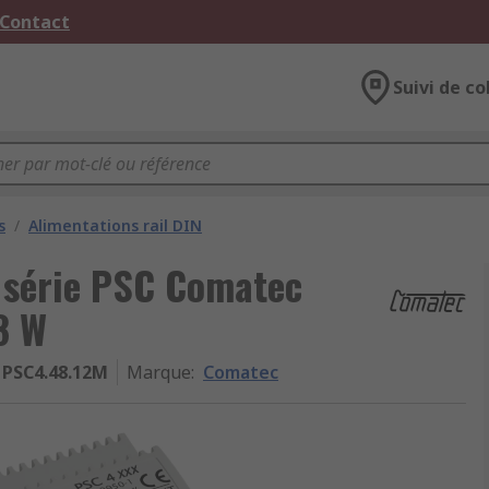
 Contact
Suivi de co
s
/
Alimentations rail DIN
, série PSC Comatec
48 W
PSC4.48.12M
Marque
:
Comatec