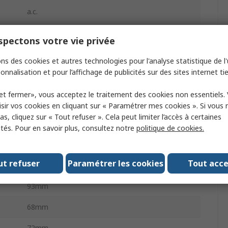
a.c.
1
pectons votre vie privée
48W
ns des cookies et autres technologies pour l'analyse statistique de l'u
onnalisation et pour l’affichage de publicités sur des sites internet tie
4A
et fermer», vous acceptez le traitement des cookies non essentiels.
CC
sir vos cookies en cliquant sur « Paramétrer mes cookies ». Si vous n
s, cliquez sur « Tout refuser ». Cela peut limiter l’accès à certaines
um
ités. Pour en savoir plus, consultez notre
politique de cookies.
-10°C
50°C
ut refuser
Paramétrer les cookies
Tout acc
um
93mm
68mm
72mm