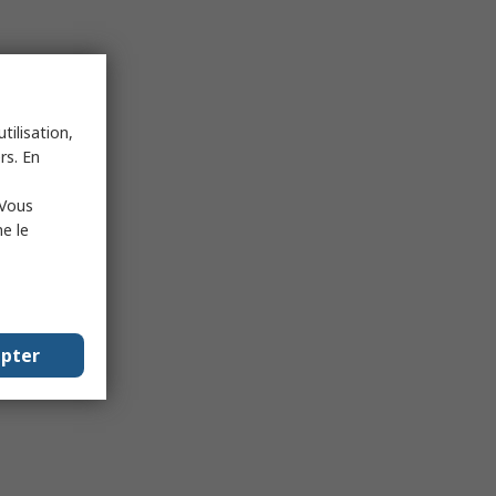
tilisation,
rs. En
 Vous
e le
epter