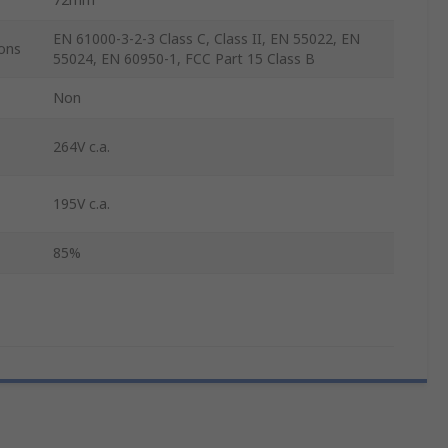
EN 61000-3-2-3 Class C, Class II, EN 55022, EN
ons
55024, EN 60950-1, FCC Part 15 Class B
Non
264V c.a.
195V c.a.
85%