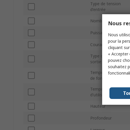
Type de tension
d'entrée
Nombre de sorties
Nous res
Puissance
Nous utiliso
pour la pers
Courant de sortie
cliquant sur
« Accepter 
Type de tension de
pouvez choi
sortie
souhaitez pa
Température minim
fonctionnal
de fonctionnement
Température
To
d'utilisation maxim
Hauteur
Profondeur
Largeur