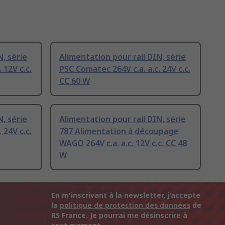
N, série
Alimentation pour rail DIN, série
 12V c.c.
PSC Comatec 264V c.a. a.c. 24V c.c.
CC 60 W
N, série
Alimentation pour rail DIN, série
 24V c.c.
787 Alimentation à découpage
WAGO 264V c.a. a.c. 12V c.c. CC 48
W
En m'inscrivant à la newsletter, j'accepte
la
politique de protection des données
de
RS France. Je pourrai me désinscrire à