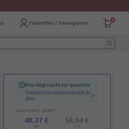
0
lis
S’identifier / S'enregistrer
Prix dégressifs sur quantité
Consulter les options de prix de
gros
Sous-total (1 unité)*
48,37 €
58,04 €
HT
TTC