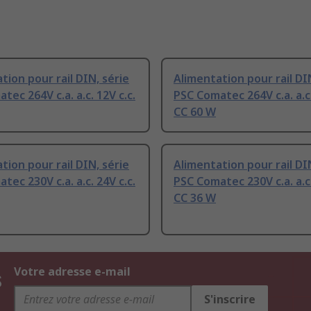
tion pour rail DIN, série
Alimentation pour rail DI
tec 264V c.a. a.c. 12V c.c.
PSC Comatec 264V c.a. a.c.
CC 60 W
tion pour rail DIN, série
Alimentation pour rail DI
tec 230V c.a. a.c. 24V c.c.
PSC Comatec 230V c.a. a.c.
CC 36 W
s
Votre adresse e-mail
S'inscrire