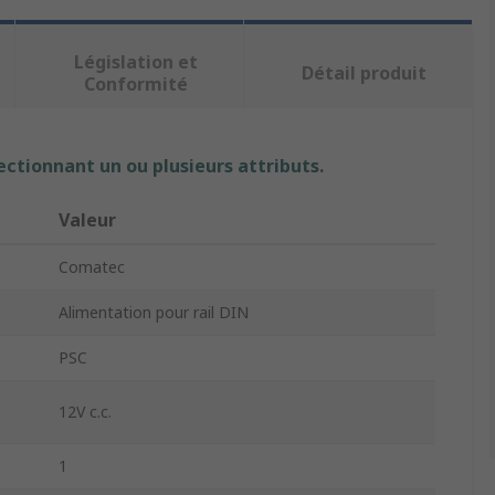
Législation et
Détail produit
Conformité
ectionnant un ou plusieurs attributs.
Valeur
Comatec
Alimentation pour rail DIN
PSC
12V c.c.
1