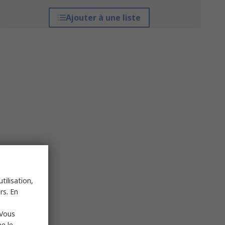
Ajouter à une liste
tilisation,
rs. En
 Vous
e le