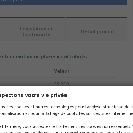
Législation et
Détail produit
Conformité
ectionnant un ou plusieurs attributs.
Valeur
RS PRO
pectons votre vie privée
uit
Compteur de particules
ns des cookies et autres technologies pour l'analyse statistique de l'u
age
Numérique
onnalisation et pour l’affichage de publicités sur des sites internet tie
152mm
et fermer», vous acceptez le traitement des cookies non essentiels.
257mm
sir vos cookies en cliquant sur « Paramétrer mes cookies ». Si vous n