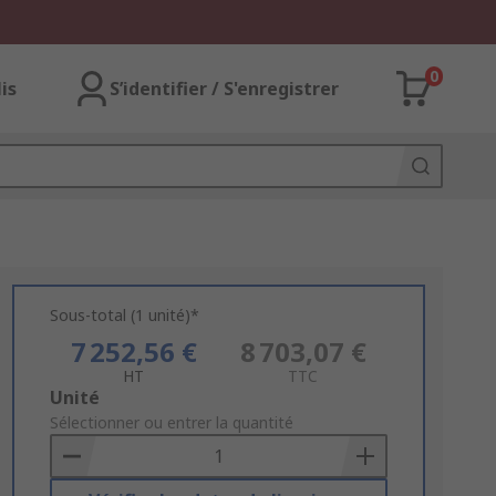
0
lis
S’identifier / S'enregistrer
Sous-total (1 unité)*
7 252,56 €
8 703,07 €
HT
TTC
Add
Unité
to
Sélectionner ou entrer la quantité
Basket