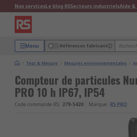
Nos services
Le blog RS
Secteurs industriels
Aide &
Menu
Références fabricant
/
Test & Mesure
/
Mesures environnementales
/
A
Compteur de particules Nu
PRO 10 h IP67, IP54
Code commande RS
:
279-5420
Marque
:
RS PRO