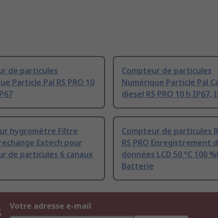
r de particules
Compteur de particules
e Particle Pal RS PRO 10
Numérique Particle Pal C
IP67
diesel RS PRO 10 h IP67, 
our hygromètre Filtre
Compteur de particules 
 rechange Extech pour
RS PRO Enregistrement 
r de particules 6 canaux
données LCD 50 °C 100 
Batterie
s
Votre adresse e-mail