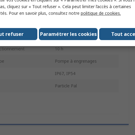
s, cliquez sur « Tout refuser ». Cela peut limiter l’accès à certaines
257mm
ités. Pour en savoir plus, consultez notre
politique de cookies.
4.46kg
ut refuser
Paramétrer les cookies
Tout acc
rge de batterie
5h
nctionnement
10 h
pe
Pompe à engrenages
IP67, IP54
Particle Pal