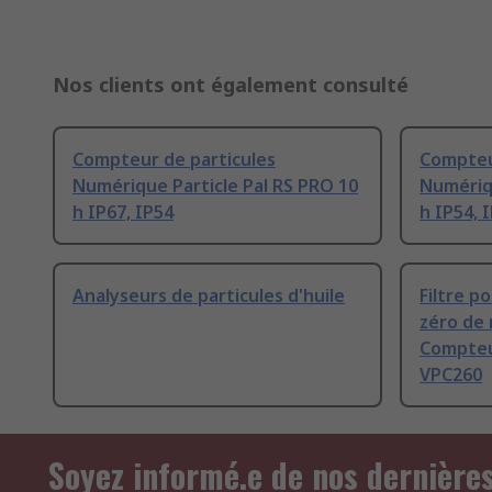
Nos clients ont également consulté
Compteur de particules
Compteu
Numérique Particle Pal RS PRO 10
Numériqu
h IP67, IP54
h IP54, 
Analyseurs de particules d'huile
Filtre p
zéro de
Compteu
VPC260
Soyez informé.e de nos dernière