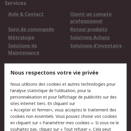
Services
Aide & Contact
Ouvrir un compte
professionnel
Suivi de commande
Retour produits
Métrologie
Solutions Achats
Solutions de
Solutions d'inventaire
Maintenance
Mentions Légales
Nous respectons votre vie privée
Conditions d'utilisation
Politique de cookies
Nous utilisons des cookies et autres technologies pour
du site
l'analyse statistique de l'utilisation, pour la
Politique de protection
Sécurité des E-mails
personnalisation et pour l’affichage de publicités sur des
des données - Mise à
sites internet tiers. En cliquant sur
jour
« Accepter et fermer», vous acceptez le traitement des
Conditions générales
Politique anti-
cookies non essentiels. Vous pouvez choisir vos cookies
de vente
corruption
en cliquant sur « Paramétrer mes cookies ». Si vous ne le
souhaitez pas, cliquez sur « Tout refuser ». Cela peut