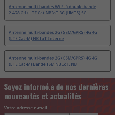
Antenne multi-bandes Wi-Fi à double bande
2.4G8 GHz LTE Cat NBIoT 3G (UMTS) 5G,
Antenne multi-bandes 2G (GSM/GPRS) 4G 4G
(LTE Cat-M) NB IoT Interne
Antenne multi-bandes 2G (GSM/GPRS) 4G 4G
(LTE Cat-M) Bande ISM NB IoT, NB
Soyez informé.e de nos dernières
nouveautés et actualités
Votre adresse e-mail