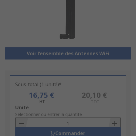
Voir l’ensemble des Antennes WiFi
Sous-total (1 unité)*
16,75 €
20,10 €
HT
TTC
Add
Unité
to
Sélectionner ou entrer la quantité
Basket
Commander