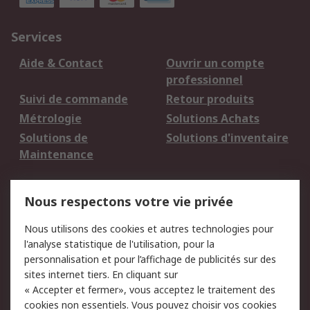
Services
Aide & Contact
Ouvrir un compte
professionnel
Suivi de commande
Retour produits
Métrologie
Solutions Achats
Solutions de
Solutions d'inventaire
Maintenance
Mentions Légales
Nous respectons votre vie privée
Conditions d'utilisation
Politique de cookies
Nous utilisons des cookies et autres technologies pour
du site
l'analyse statistique de l'utilisation, pour la
Politique de protection
Sécurité des E-mails
personnalisation et pour l’affichage de publicités sur des
des données - Mise à
sites internet tiers. En cliquant sur
jour
« Accepter et fermer», vous acceptez le traitement des
Conditions générales
Politique anti-
cookies non essentiels. Vous pouvez choisir vos cookies