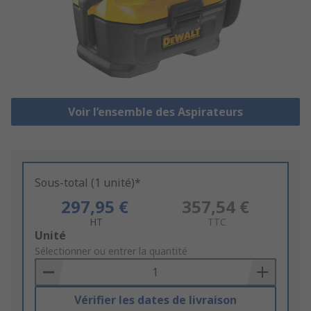
Voir l’ensemble des Aspirateurs
Sous-total (1 unité)*
297,95 €
357,54 €
HT
TTC
Add
Unité
to
Sélectionner ou entrer la quantité
Basket
Vérifier les dates de livraison