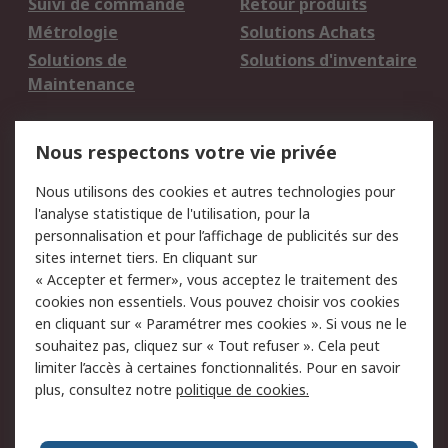
Suivi de commande
Retour produits
Métrologie
Solutions Achats
Solutions de
Solutions d'inventaire
Maintenance
Mentions Légales
Nous respectons votre vie privée
Conditions d'utilisation
Politique de cookies
Nous utilisons des cookies et autres technologies pour
du site
l'analyse statistique de l'utilisation, pour la
Politique de protection
Sécurité des E-mails
personnalisation et pour l’affichage de publicités sur des
des données - Mise à
sites internet tiers. En cliquant sur
jour
« Accepter et fermer», vous acceptez le traitement des
Conditions générales
Politique anti-
cookies non essentiels. Vous pouvez choisir vos cookies
de vente
corruption
en cliquant sur « Paramétrer mes cookies ». Si vous ne le
souhaitez pas, cliquez sur « Tout refuser ». Cela peut
Campagnes marketing
limiter l’accès à certaines fonctionnalités. Pour en savoir
plus, consultez notre
politique de cookies.
A propos de RS
A propos de RS France
Evénements