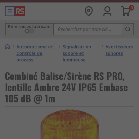
0
Références fabricant
/
Automatisme et
/
Signalisation
/
Avertisseurs
Contrôle de
sonore et
sonores
process
lumineuse
Combiné Balise/Sirène RS PRO,
lentille Ambre 24V IP65 Embase
105 dB @ 1m