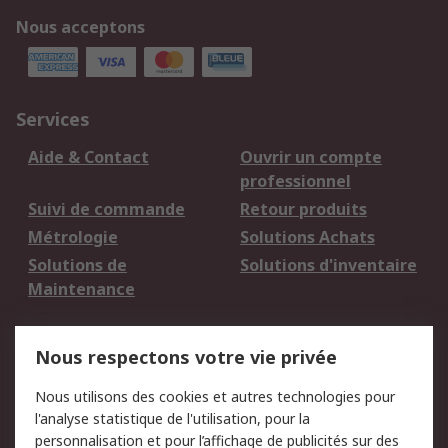
Nous acceptons
Services
Aide & Contact
Ouvrir un compte
professionnel
Suivi de commande
Retour produits
Métrologie
Solutions Achats
Solutions de
Solutions d'inventaire
Maintenance
Mentions Légales
Nous respectons votre vie privée
Conditions d'utilisation
Politique de cookies
Nous utilisons des cookies et autres technologies pour
du site
l'analyse statistique de l'utilisation, pour la
Politique de protection
Sécurité des E-mails
personnalisation et pour l’affichage de publicités sur des