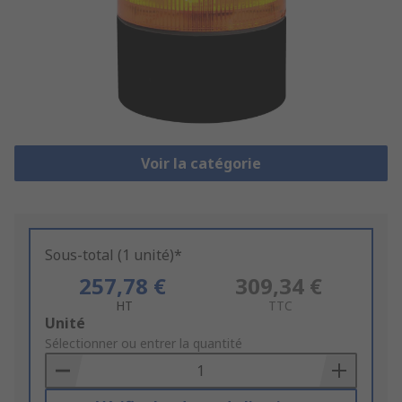
Voir la catégorie
Sous-total (1 unité)*
257,78 €
309,34 €
HT
TTC
Add
Unité
to
Sélectionner ou entrer la quantité
Basket