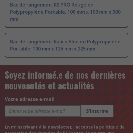
Bac de rangement RS PRO Rouge en
Polypropylène Portable, 100 mm x 100 mm x 300
mm
Bac de rangement Raaco Bleu en Polypropylène
Portable, 100 mm x 125 mm x 225 mm
Soyez informé.e de nos dernières
nouveautés et actualités
Votre adresse e-mail
S'inscrire
En m'inscrivant à la newsletter, j'accepte la
politique de
protection des données
de RS France. Je pourrai me