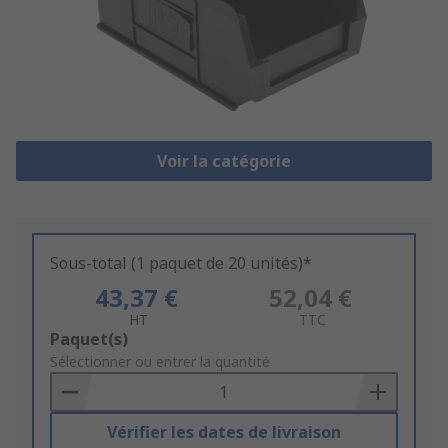
Voir la catégorie
Sous-total (1 paquet de 20 unités)*
43,37 €
52,04 €
HT
TTC
Add
Paquet(s)
to
Sélectionner ou entrer la quantité
Basket
Vérifier les dates de livraison