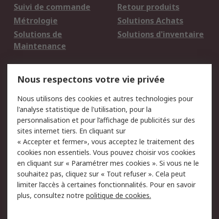
Suivi de commande
Retour produits
Métrologie
Solutions Achats
Solutions de
Solutions d'inventaire
Maintenance
Mentions Légales
Nous respectons votre vie privée
Conditions d'utilisation
Politique de cookies
Nous utilisons des cookies et autres technologies pour
du site
l'analyse statistique de l'utilisation, pour la
Politique de protection
Sécurité des E-mails
personnalisation et pour l’affichage de publicités sur des
des données - Mise à
sites internet tiers. En cliquant sur
jour
« Accepter et fermer», vous acceptez le traitement des
Conditions générales
Politique anti-
cookies non essentiels. Vous pouvez choisir vos cookies
de vente
corruption
en cliquant sur « Paramétrer mes cookies ». Si vous ne le
souhaitez pas, cliquez sur « Tout refuser ». Cela peut
Campagnes marketing
limiter l’accès à certaines fonctionnalités. Pour en savoir
plus, consultez notre
politique de cookies.
A propos de RS