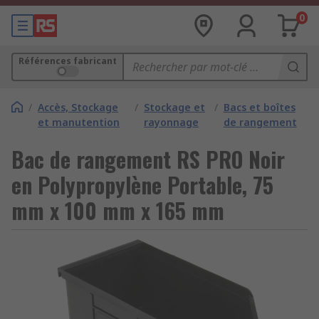
0
Références fabricant
/
Accès, Stockage
/
Stockage et
/
Bacs et boîtes
et manutention
rayonnage
de rangement
Bac de rangement RS PRO Noir
en Polypropylène Portable, 75
mm x 100 mm x 165 mm