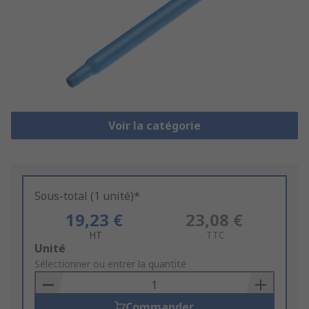
Voir la catégorie
Sous-total (1 unité)*
19,23 €
23,08 €
HT
TTC
Add
Unité
to
Sélectionner ou entrer la quantité
Basket
Commander