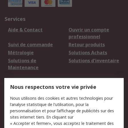
Services
Aide & Contact
Ouvrir un compte
professionnel
Suivi de commande
Retour produits
Métrologie
Solutions Achats
Solutions de
Solutions d'inventaire
Maintenance
Mentions Légales
Nous respectons votre vie privée
Conditions d'utilisation
Politique de cookies
Nous utilisons des cookies et autres technologies pour
du site
l'analyse statistique de l'utilisation, pour la
Politique de protection
Sécurité des E-mails
personnalisation et pour l’affichage de publicités sur des
des données - Mise à
sites internet tiers. En cliquant sur
jour
« Accepter et fermer», vous acceptez le traitement des