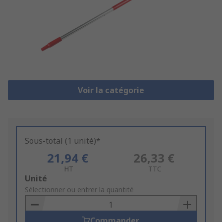
Voir la catégorie
Sous-total (1 unité)*
21,94 €
26,33 €
HT
TTC
Add
Unité
to
Sélectionner ou entrer la quantité
Basket
Commander