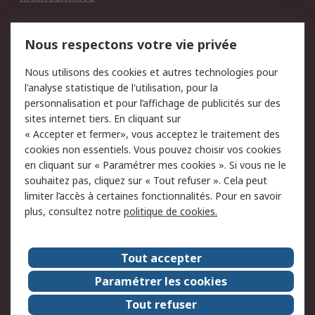
Mentions Légales
Nous respectons votre vie privée
Conditions d'utilisation
Politique de cookies
Nous utilisons des cookies et autres technologies pour
du site
l'analyse statistique de l'utilisation, pour la
Politique de protection
Sécurité des E-mails
personnalisation et pour l’affichage de publicités sur des
des données - Mise à
sites internet tiers. En cliquant sur
jour
« Accepter et fermer», vous acceptez le traitement des
Conditions générales
Politique anti-
cookies non essentiels. Vous pouvez choisir vos cookies
de vente
corruption
en cliquant sur « Paramétrer mes cookies ». Si vous ne le
souhaitez pas, cliquez sur « Tout refuser ». Cela peut
Campagnes marketing
limiter l’accès à certaines fonctionnalités. Pour en savoir
plus, consultez notre
politique de cookies.
A propos de RS
A propos de RS France
Evénements
Tout accepter
Le groupe RS Group Plc
Presse
Paramétrer les cookies
RS dans le monde
Démarche RSE
Tout refuser
Nous rejoindre
RS Particuliers