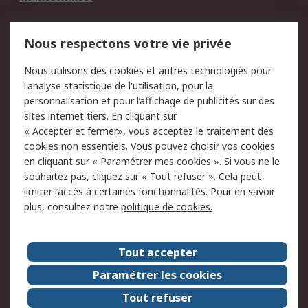
Mentions Légales
Nous respectons votre vie privée
Conditions d'utilisation
Politique de cookies
Nous utilisons des cookies et autres technologies pour
du site
l'analyse statistique de l'utilisation, pour la
Politique de protection
Sécurité des E-mails
personnalisation et pour l’affichage de publicités sur des
des données - Mise à
sites internet tiers. En cliquant sur
jour
« Accepter et fermer», vous acceptez le traitement des
Conditions générales
Politique anti-
cookies non essentiels. Vous pouvez choisir vos cookies
de vente
corruption
en cliquant sur « Paramétrer mes cookies ». Si vous ne le
souhaitez pas, cliquez sur « Tout refuser ». Cela peut
Campagnes marketing
limiter l’accès à certaines fonctionnalités. Pour en savoir
plus, consultez notre
politique de cookies.
A propos de RS
A propos de RS France
Evénements
Tout accepter
Le groupe RS Group Plc
Presse
Paramétrer les cookies
RS dans le monde
Démarche RSE
Tout refuser
Nous rejoindre
RS Particuliers