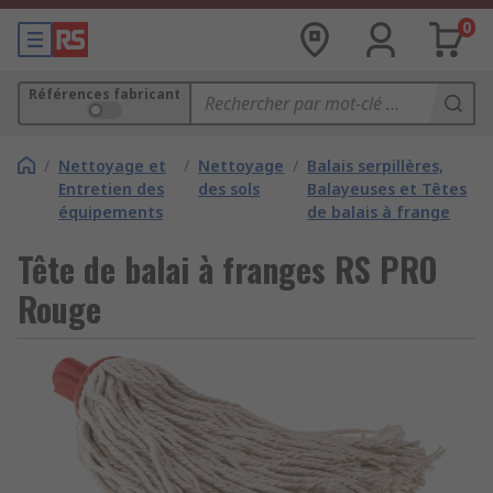
0
Références fabricant
/
Nettoyage et
/
Nettoyage
/
Balais serpillères,
Entretien des
des sols
Balayeuses et Têtes
équipements
de balais à frange
Tête de balai à franges RS PRO
Rouge