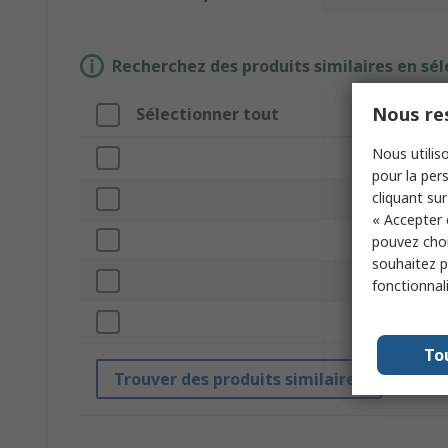
Recherchez des produits similaires en sél
Nous res
Sélectionner tout
At
Nous utiliso
Ma
pour la pers
cliquant sur
Ty
« Accepter 
Ma
pouvez choi
souhaitez pa
Cou
fonctionnal
Tail
To
Trouver des produits similaires