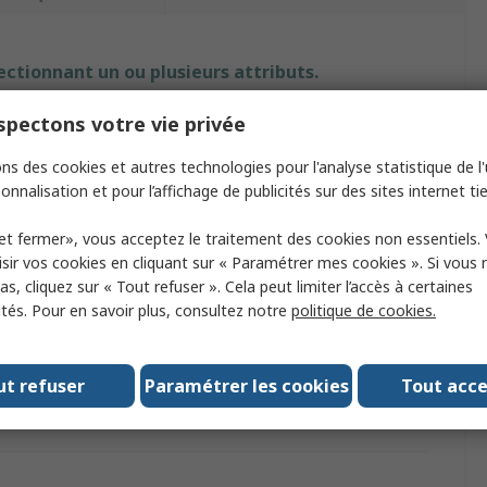
ectionnant un ou plusieurs attributs.
pectons votre vie privée
tribut
Valeur
ns des cookies et autres technologies pour l'analyse statistique de l'u
rque
RS PRO
onnalisation et pour l’affichage de publicités sur des sites internet tie
pe
Tête de balai à franges
et fermer», vous acceptez le traitement des cookies non essentiels.
tériau
fil
sir vos cookies en cliquant sur « Paramétrer mes cookies ». Si vous n
s, cliquez sur « Tout refuser ». Cela peut limiter l’accès à certaines
leur
Vert
ités. Pour en savoir plus, consultez notre
politique de cookies.
le
16oz
ut refuser
Paramétrer les cookies
Tout acc