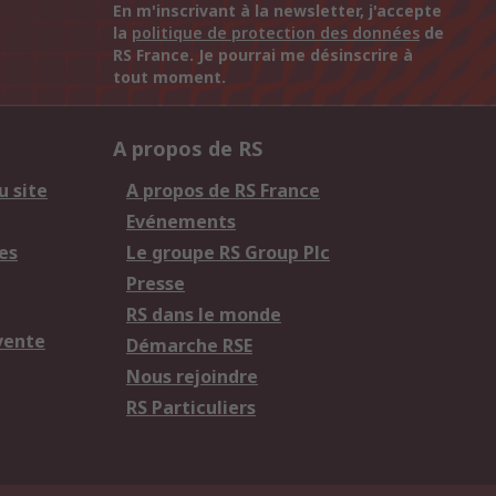
En m'inscrivant à la newsletter, j'accepte
la
politique de protection des données
de
RS France. Je pourrai me désinscrire à
tout moment.
A propos de RS
u site
A propos de RS France
Evénements
es
Le groupe RS Group Plc
Presse
RS dans le monde
vente
Démarche RSE
Nous rejoindre
RS Particuliers