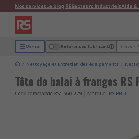
Nos services
Le blog RS
Secteurs industriels
Aide &
Menu
Références fabricant
/
Nettoyage et Entretien des équipements
/
Netto
Tête de balai à franges RS
Code commande RS
:
560-779
Marque
:
RS PRO