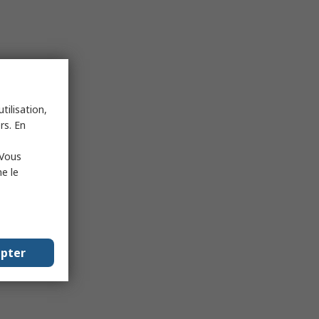
tilisation,
rs. En
 Vous
e le
epter