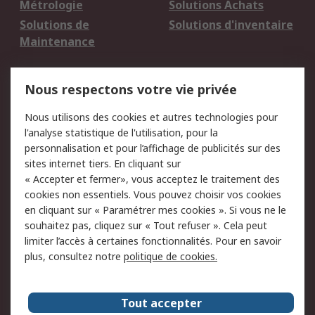
Métrologie
Solutions Achats
Solutions de
Solutions d'inventaire
Maintenance
Mentions Légales
Nous respectons votre vie privée
Conditions d'utilisation
Politique de cookies
Nous utilisons des cookies et autres technologies pour
du site
l'analyse statistique de l'utilisation, pour la
Politique de protection
Sécurité des E-mails
personnalisation et pour l’affichage de publicités sur des
des données - Mise à
sites internet tiers. En cliquant sur
jour
« Accepter et fermer», vous acceptez le traitement des
Conditions générales
Politique anti-
cookies non essentiels. Vous pouvez choisir vos cookies
de vente
corruption
en cliquant sur « Paramétrer mes cookies ». Si vous ne le
souhaitez pas, cliquez sur « Tout refuser ». Cela peut
Campagnes marketing
limiter l’accès à certaines fonctionnalités. Pour en savoir
plus, consultez notre
politique de cookies.
A propos de RS
A propos de RS France
Evénements
Tout accepter
Le groupe RS Group Plc
Presse