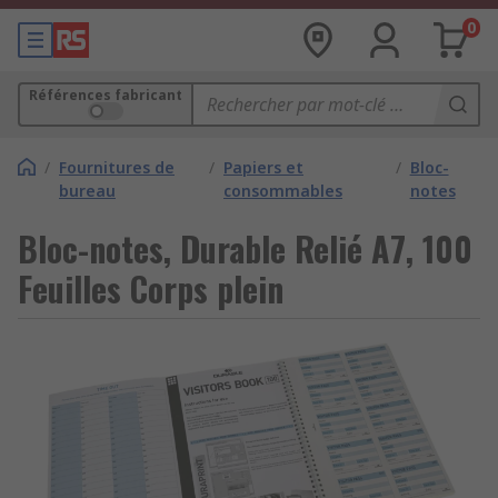
0
Références fabricant
/
Fournitures de
/
Papiers et
/
Bloc-
bureau
consommables
notes
Bloc-notes, Durable Relié A7, 100
Feuilles Corps plein