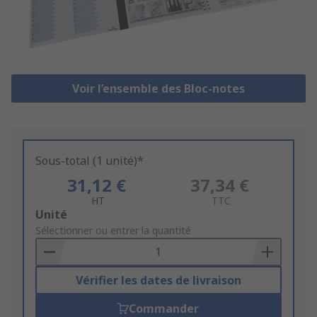
Voir l’ensemble des Bloc-notes
Sous-total (1 unité)*
31,12 €
37,34 €
HT
TTC
Add
Unité
to
Sélectionner ou entrer la quantité
Basket
Vérifier les dates de livraison
Commander